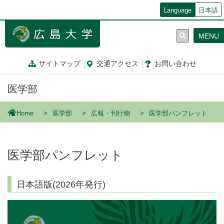
メ
Language
日本語
イ
ン
MENU
コ
ン
テ
サイトマップ
交通
アクセス
お問
い
合
わ
せ
ン
ツ
医学部
に
移
動
Home
医学部
広報・刊行物
医学部パンフレット
医学部パンフレット
日本語版(2026年発行)