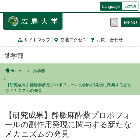
メ
Language
日本語
イ
ン
MENU
コ
ン
テ
サイトマップ
交通
アクセス
お問
い
合
わ
せ
ン
ツ
薬学部
に
移
動
Home
薬学部
【研究成果】静脈麻酔薬プロポフォールの副作用発現に関与する新た
なメカニズムの発見
【研究成果】静脈麻酔薬プロポフォ
ールの副作用発現に関与する新たな
メカニズムの発見