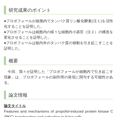
研究成果のポイント
●プロポフォールが細胞内でタンパク質リン酸化酵素(注１)を活性
化することを証明した。
●プロポフォールは細胞内の様々な細胞内小器官（注２）の構造を
変化させることを証明した。
●プロポフォールは核内外のタンパク質の移動を引き起こすことを
証明した。
概要
今回、我々が証明した「プロポフォールが細胞内で引き起こす
現象」は、プロポフォールの副作用の発現に関与する可能性があ
る。
論文情報
論文タイトル
Features and mechanisms of propofol-induced protein kinase C
(PKC) translocation and activation in living cells.