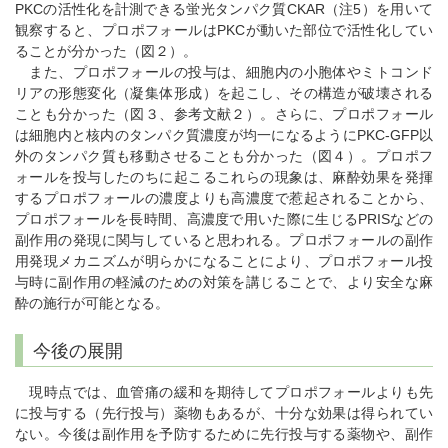
PKCの活性化を計測できる蛍光タンパク質CKAR（注5）を用いて
観察すると、プロポフォールはPKCが動いた部位で活性化してい
ることが分かった（図２）。
また、プロポフォールの投与は、細胞内の小胞体やミトコンド
リアの形態変化（凝集体形成）を起こし、その構造が破壊される
ことも分かった（図３、参考文献２）。さらに、プロポフォール
は細胞内と核内のタンパク質濃度が均一になるようにPKC-GFP以
外のタンパク質も移動させることも分かった（図４）。プロポフ
ォールを投与したのちに起こるこれらの現象は、麻酔効果を発揮
するプロポフォールの濃度よりも高濃度で惹起されることから、
プロポフォールを長時間、高濃度で用いた際に生じるPRISなどの
副作用の発現に関与していると思われる。プロポフォールの副作
用発現メカニズムが明らかになることにより、プロポフォール投
与時に副作用の軽減のための対策を講じることで、より安全な麻
酔の施行が可能となる。
今後の展開
現時点では、血管痛の緩和を期待してプロポフォールよりも先
に投与する（先行投与）薬物もあるが、十分な効果は得られてい
ない。今後は副作用を予防するために先行投与する薬物や、副作