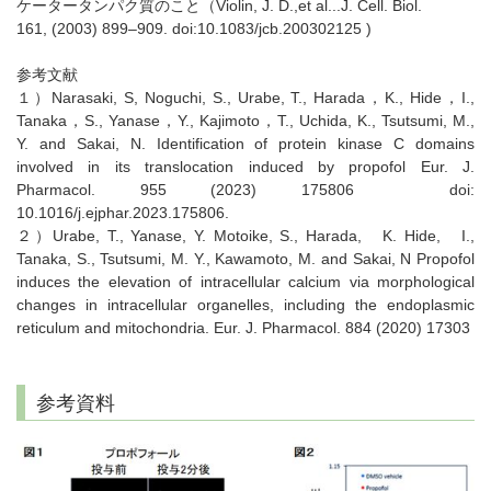
ケータータンパク質のこと（Violin, J. D.,et al...J. Cell. Biol.
161, (2003) 899–909. doi:10.1083/jcb.200302125 )
参考文献
１）Narasaki, S, Noguchi, S., Urabe, T., Harada，K., Hide，I.,
Tanaka，S., Yanase，Y., Kajimoto，T., Uchida, K., Tsutsumi, M.,
Y. and Sakai, N. Identification of protein kinase C domains
involved in its translocation induced by propofol Eur. J.
Pharmacol. 955 (2023) 175806 doi:
10.1016/j.ejphar.2023.175806.
２）Urabe, T., Yanase, Y. Motoike, S., Harada, K. Hide, I.,
Tanaka, S., Tsutsumi, M. Y., Kawamoto, M. and Sakai, N Propofol
induces the elevation of intracellular calcium via morphological
changes in intracellular organelles, including the endoplasmic
reticulum and mitochondria. Eur. J. Pharmacol. 884 (2020) 17303
参考資料