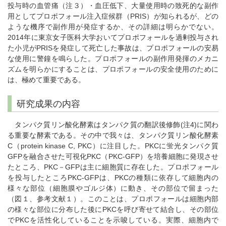
投与時の血管痛（注３）・血圧低下、大量使用時の致死的な副作
用としてプロポフォール注入症候群（PRIS）が知られるが、どの
ような機序で副作用が発症するか、その詳細は明らかでない。
2014年に東京女子医科大学おいてプロポフォールを過剰投与され
た小児がPRISを発症して死亡した事故は、プロポフォールの安易
な使用に警鐘を鳴らした。プロポフォールの副作用発揮のメカニ
ズムを明らかにすることは、プロポフォールの安全使用のために
は、極めて重要である。
研究成果の内容
タンパク質リン酸化酵素はタンパク質の翻訳後修飾(注4)に関わ
る重要な酵素である。その中で我々は、タンパク質リン酸化酵素
C（protein kinase C, PKC）に注目した。PKCに蛍光タンパク質
GFPを融合させた可視化PKC（PKC-GFP）を培養細胞に発現させ
たところ、PKC－GFPは主に細胞質に存在した。プロポフォール
を投与したところPKC-GFPは、PKCの種類に依存して細胞内の
様々な部位（細胞膜やゴルジ体）に動き、その部位で留まった
（図１、参考文献１）。このことは、プロポフォールは細胞内部
の様々な部位に分布した後にPKCを呼び寄せて結合し、その部位
でPKCを活性化していることを示唆している。実際、細胞内で