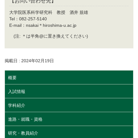
【お問い合わせ先】
大学院医系科学研究科 教授 酒井 規雄
Tel：082-257-5140
E-mail：nsakai＊hiroshima-u.ac.jp
(注: ＊は半角@に置き換えてください)
掲載日 : 2024年02月19日
概要
入試情報
学科紹介
進路・就職・資格
研究・教員紹介