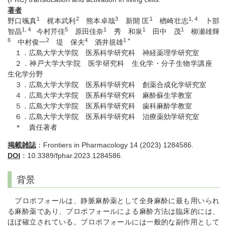
著者
1
2
3
1
1, 4
野口颯真
梶本武利
熊本卓哉
新開 匡
楢崎壮志
卜部
1, 4
5
1
1
1
智晶
今村芹佳
原田佳奈
秀 和泉
田中 茂
柳瀬雄輝
6
2
4
1＊
中村俊一
堤 保夫
酒井規雄
１．広島大学大学院 医系科学研究科 神経薬理学研究室
２．神戸大学大学院 医学研究科 生化学・分子生物学講座
生化学分野
３．広島大学大学院 医系科学研究科 創薬合成化学研究室
４．広島大学大学院 医系科学研究科 麻酔蘇生学教室
５．広島大学大学院 医系科学研究科 歯科麻酔学教室
６．広島大学大学院 医系科学研究科 治療薬効学研究室
＊ 責任著者
掲載雑誌
：Frontiers in Pharmacology 14 (2023) 1284586.
DOI
：10.3389/fphar.2023.1284586.
背景
プロポフォールは、静脈麻酔薬として全身麻酔に最も用いられ
る麻酔薬であり、プロポフォールによる麻酔方法は臨床的には、
ほぼ確立されている。プロポフォールには一般的な副作用として