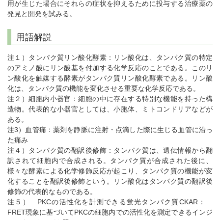
用が生じた場合にそれらの症状を抑えるために投与する治療薬の
発見と開発を試みる。
用語解説
注１）タンパク質リン酸化酵素：リン酸化は、タンパク質の特定
のアミノ酸にリン酸基を付加する化学反応のことである。このリ
ン酸化を触媒する酵素がタンパク質リン酸化酵素である。リン酸
化は、タンパク質の機能を変化させる重要な化学反応である。
注２）細胞内小器官：細胞の中に存在する特別な機能を持った構
造物。代表的な小器官としては、小胞体、ミトコンドリアなどが
ある。
注3）血管痛：薬剤を静脈に注射・点滴した際に生じる血管に沿っ
た痛み
注４）タンパク質の翻訳後修飾：タンパク質は、遺伝情報から翻
訳されて細胞内で合成される。タンパク質が合成された後に、
様々な酵素による化学修飾反応が起こり、タンパク質の機能が変
化することを翻訳後修飾という。リン酸化はタンパク質の翻訳後
修飾の代表的なものである。
注５） PKCの活性化を計測できる蛍光タンパク質CKAR：
FRET現象に基づいてPKCの細胞内での活性化を測定できるインジ