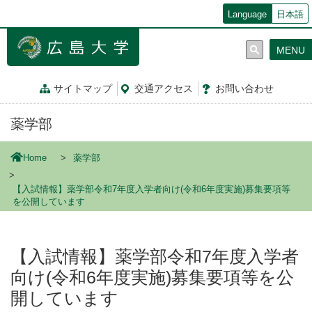
メ
Language
日本語
イ
ン
MENU
コ
ン
テ
サイトマップ
交通
アクセス
お問
い
合
わ
せ
ン
ツ
薬学部
に
移
動
Home
薬学部
【入試情報】薬学部令和7年度入学者向け(令和6年度実施)募集要項等
を公開しています
【入試情報】薬学部令和7年度入学者
向け(令和6年度実施)募集要項等を公
開しています