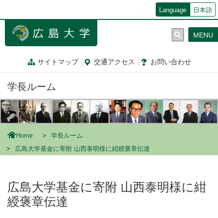
メ
Language
日本語
イ
ン
MENU
コ
ン
テ
サイトマップ
交通
アクセス
お問
い
合
わ
せ
ン
ツ
学長ルーム
に
移
動
Home
学長ルーム
広島大学基金に寄附 山西泰明様に紺綬褒章伝達
広島大学基金に寄附 山西泰明様に紺
綬褒章伝達