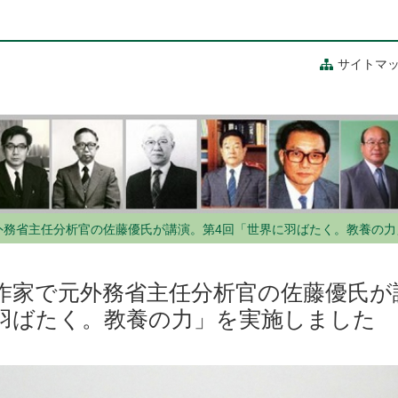
サイトマ
外務省主任分析官の佐藤優氏が講演。第4回「世界に羽ばたく。教養の力
作家で元外務省主任分析官の佐藤優氏が
羽ばたく。教養の力」を実施しました