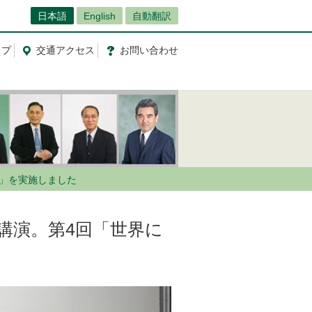
日本語
English
自動翻訳
ップ
交通
アクセス
お問
い
合
わ
せ
」を実施しました
講演。第4回「世界に