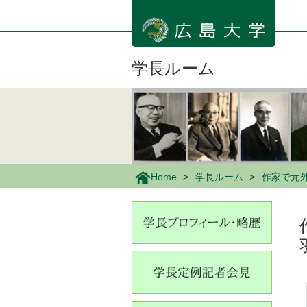
メ
イ
ン
コ
ン
学長ルーム
テ
ン
ツ
に
移
動
Home
学長ルーム
作家で元