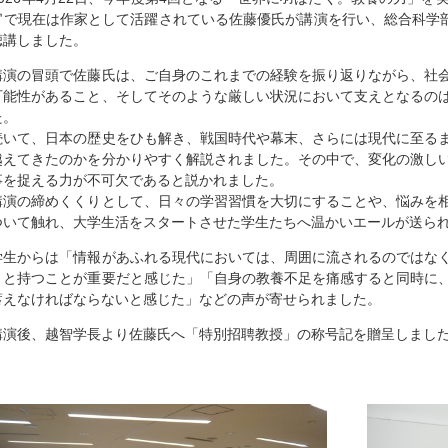
官で現在は作家として活躍されている佐藤優氏が講演を行い、総合科学部
聴講しました。
講演の冒頭で佐藤氏は、ご自身のこれまでの経験を振り返りながら、社
可能性があること、そしてそのような厳しい状況において支えとなるの
た。
続いて、日本の歴史をひも解き、戦国時代や幕末、さらには現代に至る
越えてきたのかを分かりやすく解説されました。その中で、変化の激し
事を捉える力が不可欠であると説かれました。
講演の締めくくりとして、日々の学習習慣を大切にすることや、悩みを
ついて触れ、大学生活をスタートさせた学生たちへ温かいエールが送ら
学生からは「情報があふれる現代においては、周囲に流されるのではな
りと持つことが重要だと感じた」「自身の教養不足を痛感すると同時に
蓄えなければならないと感じた」などの声が寄せられました。
講演後、越智学長より佐藤氏へ「特別招聘教授」の称号記を贈呈しまし