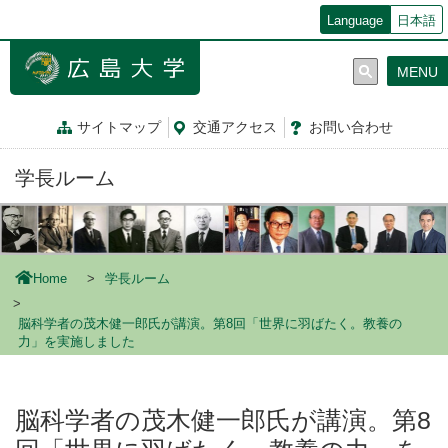
メ
Language
日本語
イ
ン
MENU
コ
ン
テ
サイトマップ
交通
アクセス
お問
い
合
わ
せ
ン
ツ
学長ルーム
に
移
動
Home
学長ルーム
脳科学者の茂木健一郎氏が講演。第8回「世界に羽ばたく。教養の
力」を実施しました
脳科学者の茂木健一郎氏が講演。第8