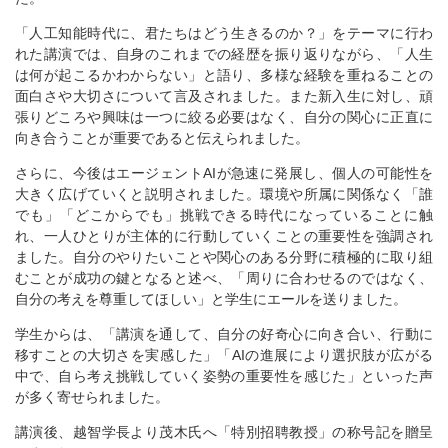
「人工知能時代に、君たちはどう生きるのか？」をテーマに行わ
れた講演では、自身のこれまでの経歴を振り返りながら、「人生
は何が起こるかわからない」と語り、多様な経験を重ねることの
面白さや大切さについて言及されました。また新入生に対し、頑
張りどころや興味は一つに絞る必要はなく、自分の関心に正直に
向き合うことが重要であると伝えられました。
さらに、今後はエージェント
AI
が急速に発展し、個人の可能性を
大きく広げていくと説明されました。環境や所属に関係なく「誰
でも」「どこからでも」挑戦できる時代になっていることに触
れ、一人ひとりが主体的に行動していくことの重要性を強調され
ました。自分のやりたいことや関心のある分野に積極的に取り組
むことが成功の鍵となると述べ、「周りに合わせるのではなく、
自分の考えを尊重してほしい」と学生にエールを送りました。
学生からは、「講演を通して、自分の好奇心に向き合い、行動に
移すことの大切さを実感した」「
AI
の進展により選択肢が広がる
中で、自ら考え挑戦していく姿勢の重要性を感じた」といった声
が多く寄せられました。
講演後、越智学長より茂木氏へ「特別招聘教授」の称号記を贈呈