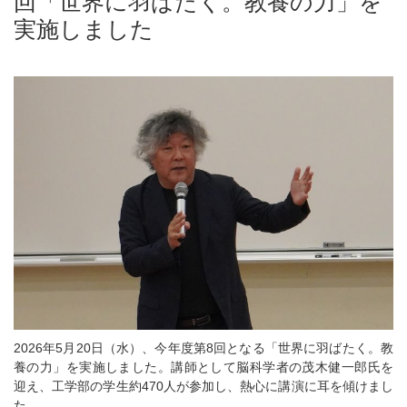
回「世界に羽ばたく。教養の力」を
実施しました
2026
年
5
月
20
日（水）、今年度第
8
回となる「世界に羽ばたく。教
養の力」を実施しました。講師として脳科学者の茂木健一郎氏を
迎え、工学部の学生約
470人
が参加し、熱心に講演に耳を傾けまし
た。