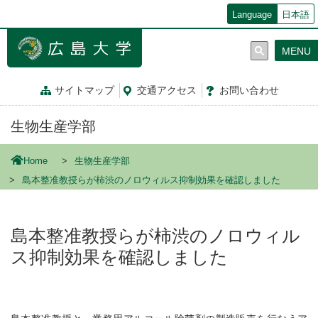
メ
Language
日本語
イ
ン
MENU
コ
ン
テ
サイトマップ
交通
アクセス
お問
い
合
わ
せ
ン
ツ
生物生産学部
に
移
動
Home
生物生産学部
島本整准教授らが柿渋のノロウィルス抑制効果を確認しました
島本整准教授らが柿渋のノロウィル
ス抑制効果を確認しました