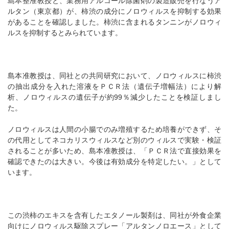
島本整准教授と、業務用アルコール除菌剤の製造販売を行なうア
ルタン（東京都）が、柿渋の成分にノロウィルスを抑制する効果
があることを確認しました。柿渋に含まれるタンニンがノロウィ
ルスを抑制するとみられています。
島本准教授は、同社との共同研究において、ノロウィルスに柿渋
の抽出成分を入れた溶液をＰＣＲ法（遺伝子増幅法）により解
析、ノロウィルスの遺伝子が約99％減少したことを検証しまし
た。
ノロウィルスは人間の小腸でのみ増殖するため培養ができず、そ
の代用としてネコカリスウィルスなど別のウィルスで実験・検証
されることが多いため、島本准教授は、「ＰＣＲ法で直接効果を
確認できたのは大きい。今後は有効成分を特定したい。」として
います。
この渋柿のエキスを含有したエタノール製剤は、同社が外食企業
向けにノロウィルス駆除スプレー「アルタンノロエース」として