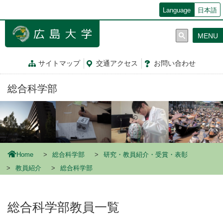
メ
Language
日本語
イ
ン
MENU
コ
ン
テ
サイトマップ
交通
アクセス
お問
い
合
わ
せ
ン
ツ
総合科学部
に
移
動
Home
総合科学部
研究・教員紹介・受賞・表彰
教員紹介
総合科学部
総合科学部教員一覧