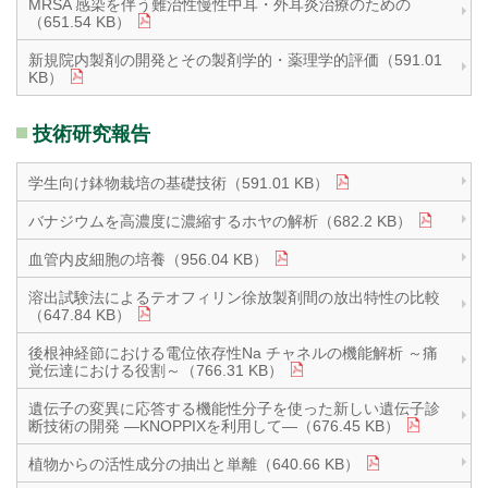
MRSA 感染を伴う難治性慢性中耳・外耳炎治療のための
（651.54 KB）
新規院内製剤の開発とその製剤学的・薬理学的評価（591.01
KB）
技術研究報告
学生向け鉢物栽培の基礎技術（591.01 KB）
バナジウムを高濃度に濃縮するホヤの解析（682.2 KB）
血管内皮細胞の培養（956.04 KB）
溶出試験法によるテオフィリン徐放製剤間の放出特性の比較
（647.84 KB）
後根神経節における電位依存性Na チャネルの機能解析 ～痛
覚伝達における役割～（766.31 KB）
遺伝子の変異に応答する機能性分子を使った新しい遺伝子診
断技術の開発 ―KNOPPIXを利用して―（676.45 KB）
植物からの活性成分の抽出と単離（640.66 KB）