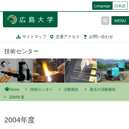
メ
Language
日本語
イ
ン
MENU
コ
ン
テ
サイトマップ
交通
アクセス
お問
い
合
わ
せ
ン
ツ
技術センター
に
移
動
Home
技術センター
活動報告
過去の活動報告
2004年度
2004年度