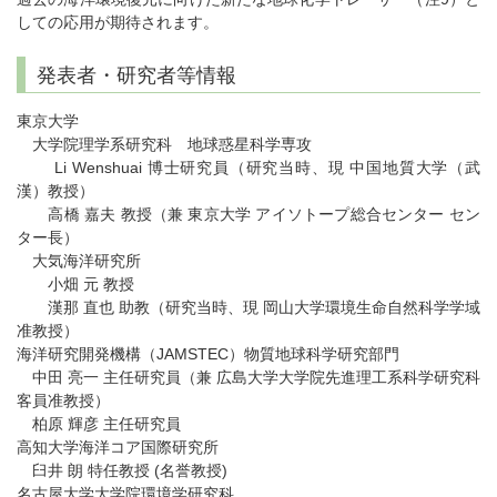
しての応用が期待されます。
発表者・研究者等情報
東京大学
大学院理学系研究科 地球惑星科学専攻
Li Wenshuai 博士研究員（研究当時、現 中国地質大学（武
漢）教授）
高橋 嘉夫 教授（兼 東京大学 アイソトープ総合センター セン
ター長）
大気海洋研究所
小畑 元 教授
漢那 直也 助教（研究当時、現 岡山大学環境生命自然科学学域
准教授）
海洋研究開発機構（JAMSTEC）物質地球科学研究部門
中田 亮一 主任研究員（兼 広島大学大学院先進理工系科学研究科
客員准教授）
柏原 輝彦 主任研究員
高知大学海洋コア国際研究所
臼井 朗 特任教授 (名誉教授)
名古屋大学大学院環境学研究科