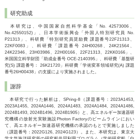
研究助成
本研究は、中国国家自然科学基金「No. 42573006、
No.42550152)」、日本学術振興会「外国人特別研究員 No.
P21313」、科研費「特別研究員奨励費 課題番号22F21313、
22KF0083」、科研費「課題番号 24H00268、24K21564、
24K22346、23H03986、22H00166、22F21313、22KK0166」、
米国国立科学財団「助成金番号 OCE-2140395」、科研費「基盤研
究(S) 課題番号： 26K21720」科研費「学術変革領域研究(A) 課題
番号26H00438」の支援により実施されました。
謝辞
本研究で行った解析は、SPring-8（課題番号：2023A1453,
2023A1455, 2024A1446, 2024A1483, 2024A1484, 2024A1486,
2024B1493, 2024B1496, 2024B1905）と、高エネルギー加速器研
究機構の放射光実験施設Photon Factoryのビームラインにおい
て、高エネルギー加速器研究機構の承認のもとで実施しました
（課題番号：2022G126, 2024G123）。また、本研究は、東京大
学大気海洋研究所の研究船共同利用プログラム（学術研究船「白