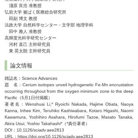
淺原 良浩 准教授
弘前大学 被ばく医療総合研究所
田副 博文 教授
法政大学 自然科学センター・文学部 地理学科
田中 雅人 准教授
高輝度光科学研究センター
河村 直己 主幹研究員
東 晃太朗 主幹研究員
論文情報
雑誌名：Science Advances
題 名：Cerium isotopes unveil hydrogenetic Fe-Mn encrustation
occurring throughout from the oxygen minimum zone to the deep
Pacific（5月1日付掲載）
著者名：Wenshuai Li,* Ryoichi Nakada, Hajime Obata, Naoya
Kanna, Inhee Kim, Teruhiko Kashiwabara, Kotaro Higashi, Naomi
Kawamura, Yoshihiro Asahara, Hirofumi Tazoe, Masato Tanaka,
Akira Usui, Yoshio Takahashi*（*責任著者）
DOI：10.1126/sciadv.aee2813
URL：https://doi.org/10.1126/sciadv.aee2813