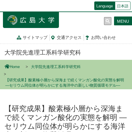
メ
Language
日本語
イ
ン
MENU
コ
ン
テ
サイトマップ
交通
アクセス
お問
い
合
わ
せ
ン
ツ
大学院先進理工系科学研究科
に
移
動
Home
大学院先進理工系科学研究科
【研究成果】酸素極小層から深海まで続くマンガン酸化の実態を解明
―セリウム同位体が明らかにする海洋中の新しい物質循環モデル―
【研究成果】酸素極小層から深海ま
で続くマンガン酸化の実態を解明 ―
セリウム同位体が明らかにする海洋