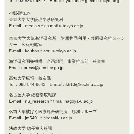
Tel：03-5841-4517 E-mail：ytakaha＊g.ecc.u-tokyo.ac.jp
<機関窓口>
東京大学大学院理学系研究科
E-mail：media.s＊gs.mail.u-tokyo.ac.jp
東京大学大気海洋研究所 附属共同利用・共同研究推進セン
ター 広報戦略室
E-mail：kouhou＊aori.u-tokyo.ac.jp
海洋研究開発機構 企画部門 事業推進部 報道室
Email：press@jamstec.go.jp
高知大学広報・校友課
Tel：088-844-8643 E-mail：kh13@kochi-u.ac.jp
名古屋大学 総務部広報課
E-mail：nu_research＊t.mail.nagoya-u.ac.jp
弘前大学被ばく医療総合研究所 総務グループ
E-mail：jm5401＊hirosaki-u.ac.jp
法政大学 総長室広報課