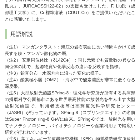
鳳丸」、JURCAOSSH22-02）の支援も受けました。F. Liu氏（成
都理工大学）に、Ce標準溶液（CDUT-Ce）をご提供いただいたこ
とに感謝いたします。
用語解説
（注1） マンガンクラスト：海底の岩石表面に長い時間をかけて成
長する鉄・マンガン酸化物の層。
（注2） 安定同位体比（δ142Ce）：同じ元素でも質量数の異なる
同位体の比で、起源物質や化学反応の違いを反映する指標。
（注3）鉛直分布：水深方向に沿った変化の様子。
（注4）酸素極小層（OMZ）：海水中で酸素濃度が非常に低くなる
深度帯。
（注5）大型放射光施設SPring-8：理化学研究所が所有する兵庫県
の播磨科学公園都市にある世界最高性能の放射光を生み出す大型
放射光施設で、利用者支援等は高輝度光科学研究センター
（JASRI）が行っています。SPring-8（スプリングエイト）の名前
はSuper Photon ring-8 GeVに由来。SPring-8では、放射光を用い
てナノテクノロジー、バイオテクノロジーや産業利用まで幅広い
研究が行われています。
（注6）高エネルギー加速器研究機構（KEK）物質構造研究所放射