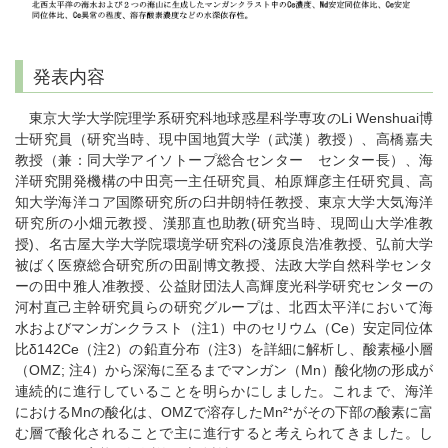
発表内容
東京大学大学院理学系研究科地球惑星科学専攻のLi Wenshuai博
士研究員（研究当時、現中国地質大学（武漢）教授）、高橋嘉夫
教授（兼：同大学アイソトープ総合センター センター長）、海
洋研究開発機構の中田亮一主任研究員、柏原輝彦主任研究員、高
知大学海洋コア国際研究所の臼井朗特任教授、東京大学大気海洋
研究所の小畑元教授、漢那直也助教(研究当時、現岡山大学准教
授)、名古屋大学大学院環境学研究科の淺原良浩准教授、弘前大学
被ばく医療総合研究所の田副博文教授、法政大学自然科学センタ
ーの田中雅人准教授、公益財団法人高輝度光科学研究センターの
河村直己主幹研究員らの研究グループは、北西太平洋において海
水およびマンガンクラスト（注1）中のセリウム（Ce）安定同位体
比δ142Ce（注2）の鉛直分布（注3）を詳細に解析し、酸素極小層
（OMZ; 注4）から深海に至るまでマンガン（Mn）酸化物の形成が
連続的に進行していることを明らかにしました。これまで、海洋
におけるMnの酸化は、OMZで溶存したMn²⁺がその下部の酸素に富
む層で酸化されることで主に進行すると考えられてきました。し