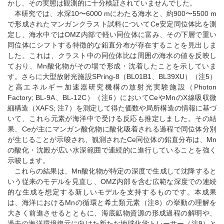
かし、その実態は観測的に十分検証されていませんでした。
本研究では、水深10〜6000 mにわたる海水と、約900〜5500 m
で形成されたマンガンクラスト試料についてCe安定同位体比を測
定し、海水中ではOMZ内部で軽い同位体に富み、その下層で重い
同位体にシフトする特徴的な鉛直分布が存在することを見出しま
した。これは、クラスト中の同位体比は周囲の海水の値を反映し
ており、Mn酸化物がその場で形成・沈着したことを示していま
す。さらに大型放射光施設SPring-8（BL01B1、BL39XU）（注5）
と高エネルギー加速器研究機構の放射光実験施設（Photon
Factory; BL-9A、BL-12C）（注6）においてCeやMnのX線吸収微
細構造（XAFS; 注7）を測定して得た価数や局所構造の情報に基づ
いて、これら元素が海洋中で受ける反応も推定しました。その結
果、Ceが主にマンガン酸化物に酸化吸着される過程で同位体分別
が生じることが示唆され、観測されたCe同位体の鉛直分布は、Mn
の酸化・沈殿が広い水深範囲で連続的に進行していることを強く
示唆します。
これらの結果は、Mn酸化物が特定の深度で生成して沈降すると
いう従来のモデルを見直し、OMZ内部を含む広範な深度での連続
的な生成を想定する新しいモデルを支持するものです。本成果
は、海洋におけるMnの循環と希土類元素（注8）の挙動の理解を
大きく前進させるとともに、海底鉱物資源の形成過程の解明や、
過去の海洋環境復元に向けた新たな地球化学トレーサー（注9）と