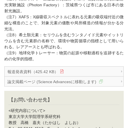
光実験施設（Photon Factory）：茨城県つくば市にある日本の放
射光施設。
（注7）XAFS：X線吸収スペクトルに表れる元素の吸収端付近の微
細な構造のことで、対象元素の価数や局所構造の情報が分かる分
光法。
（注8）希土類元素：セリウムを含むランタノイド元素やイットリ
ウムを含む元素群の名称で、環境や物質循環の指標として用いら
れる。レアアースとも呼ばれる。
（注9）地球化学トレーサー：物質の起源や移動過程を追跡するた
めの化学的指標。
報道発表資料（425.42 KB）
論文掲載ページ (Science Advancesに移動します)
【お問い合わせ先】
<研究内容について>
東京大学大学院理学系研究科
教授 高橋 嘉夫（たかはし よしお）