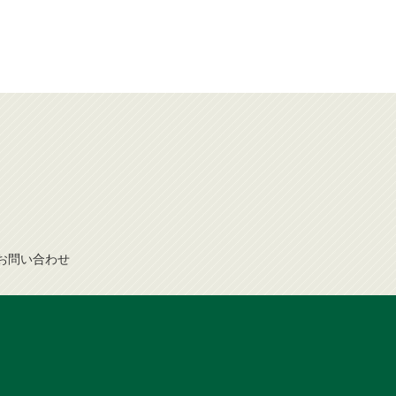
お問
い
合
わ
せ