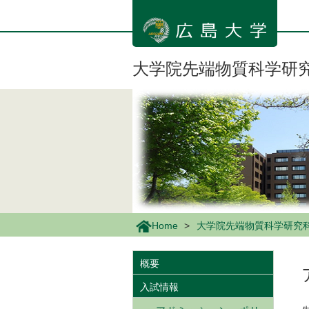
メ
イ
ン
コ
ン
大学院先端物質科学研
テ
ン
ツ
に
移
動
Home
大学院先端物質科学研究
概要
入試情報