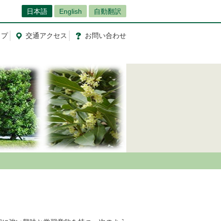
日本語
English
自動翻訳
ップ
交通
アクセス
お問
い
合
わ
せ