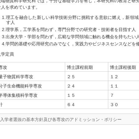
先端物質科学研究科では，十分な基礎学力を有し，本研究科の教育と研
な人を求めています。
理工を融合した新しい科学技術分野に挑戦する意欲に燃え，新領域
す人
理学系，工学系を問わず，専門分野での研究者・技術者を目指す人
出身大学・学部を問わず，広範な学問領域に触れる機会を持ちたい
学問的基礎や応用研究のみでなく，実践力やビジネスセンスなどを
入学定員
専攻
博士課程前期
博士課程後期
量子物質科学専攻
２５
１２
分子生命機能科学専攻
２４
１１
半導体集積科学専攻
１５
７
計
６４
３０
入学者選抜の基本方針及び各専攻のアドミッション・ポリシー