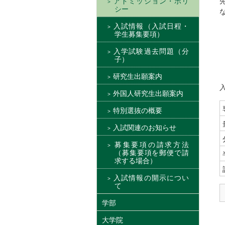
アドミッション・ポリ
シー
入試情報（入試日程・
学生募集要項）
入学試験過去問題（分
子）
研究生出願案内
外国人研究生出願案内
特別選抜の概要
入試関連のお知らせ
募集要項の請求方法
（募集要項を郵便で請
求する場合）
入試情報の開示につい
て
学部
大学院