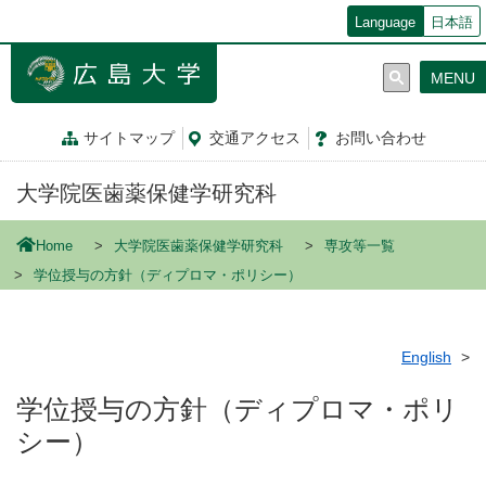
メ
Language
日本語
イ
ン
MENU
コ
ン
テ
サイトマップ
交通
アクセス
お問
い
合
わ
せ
ン
ツ
大学院医歯薬保健学研究科
に
移
動
Home
大学院医歯薬保健学研究科
専攻等一覧
学位授与の方針（ディプロマ・ポリシー）
English
学位授与の方針（ディプロマ・ポリ
シー）