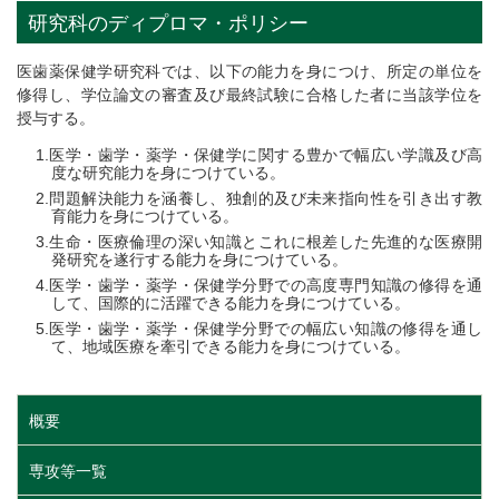
研究科のディプロマ・ポリシー
医歯薬保健学研究科では、以下の能力を身につけ、所定の単位を
修得し、学位論文の審査及び最終試験に合格した者に当該学位を
授与する。
医学・歯学・薬学・保健学に関する豊かで幅広い学識及び高
度な研究能力を身につけている。
問題解決能力を涵養し、独創的及び未来指向性を引き出す教
育能力を身につけている。
生命・医療倫理の深い知識とこれに根差した先進的な医療開
発研究を遂行する能力を身につけている。
医学・歯学・薬学・保健学分野での高度専門知識の修得を通
して、国際的に活躍できる能力を身につけている。
医学・歯学・薬学・保健学分野での幅広い知識の修得を通し
て、地域医療を牽引できる能力を身につけている。
概要
専攻等一覧