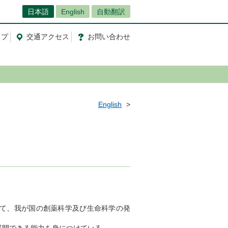
日本語
English
自動翻訳
ップ
交通
アクセス
お問
い
合
わ
せ
English
て、我が国の創薬科学及び生命科学の発