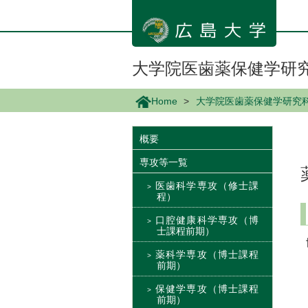
メ
イ
ン
コ
ン
大学院医歯薬保健学研
テ
ン
Home
大学院医歯薬保健学研究
ツ
に
移
概要
動
専攻等一覧
医歯科学専攻（修士課
程）
口腔健康科学専攻（博
士課程前期）
薬科学専攻（博士課程
前期）
保健学専攻（博士課程
前期）