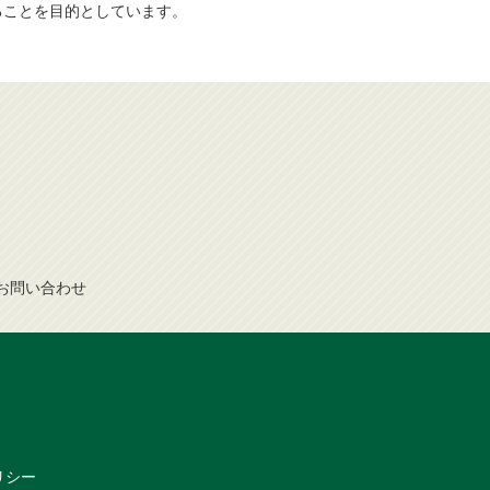
ることを目的としています。
お問
い
合
わ
せ
リシー