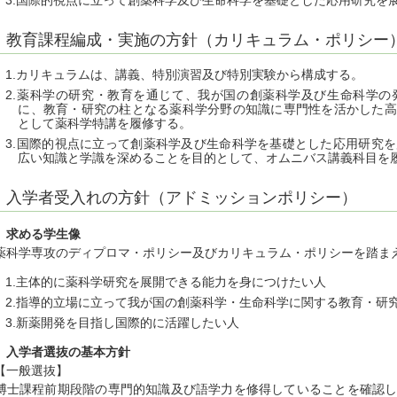
国際的視点に立って創薬科学及び生命科学を基礎とした応用研究を
教育課程編成・実施の方針（カリキュラム・ポリシー
カリキュラムは、講義、特別演習及び特別実験から構成する。
薬科学の研究・教育を通じて、我が国の創薬科学及び生命科学の
に、教育・研究の柱となる薬科学分野の知識に専門性を活かした高
として薬科学特講を履修する。
国際的視点に立って創薬科学及び生命科学を基礎とした応用研究を
広い知識と学識を深めることを目的として、オムニバス講義科目を
入学者受入れの方針（アドミッションポリシー）
１ 求める学生像
薬科学専攻のディプロマ・ポリシー及びカリキュラム・ポリシーを踏ま
主体的に薬科学研究を展開できる能力を身につけたい人
指導的立場に立って我が国の創薬科学・生命科学に関する教育・研
新薬開発を目指し国際的に活躍したい人
２ 入学者選抜の基本方針
【一般選抜】
博士課程前期段階の専門的知識及び語学力を修得していることを確認し