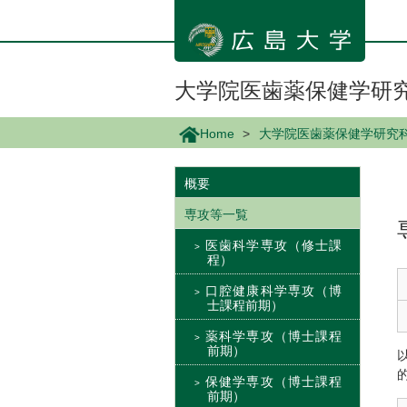
メ
イ
ン
コ
ン
大学院医歯薬保健学研
テ
ン
Home
大学院医歯薬保健学研究
ツ
に
移
概要
動
専攻等一覧
医歯科学専攻（修士課
程）
口腔健康科学専攻（博
士課程前期）
薬科学専攻（博士課程
前期）
保健学専攻（博士課程
前期）