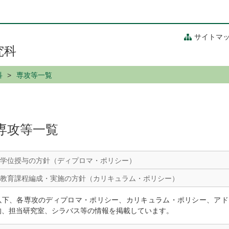
サイトマ
究科
科
専攻等一覧
専攻等一覧
学位授与の方針（ディプロマ・ポリシー）
教育課程編成・実施の方針（カリキュラム・ポリシー）
以下、各専攻のディプロマ・ポリシー、カリキュラム・ポリシー、アド
的、担当研究室、シラバス等の情報を掲載しています。