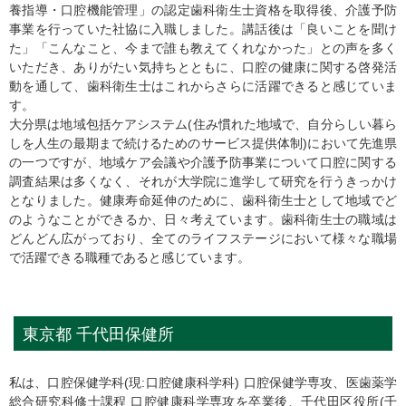
養指導・口腔機能管理」の認定歯科衛生士資格を取得後、介護予防
事業を行っていた社協に入職しました。講話後は「良いことを聞け
た」「こんなこと、今まで誰も教えてくれなかった」との声を多く
いただき、ありがたい気持ちとともに、口腔の健康に関する啓発活
動を通して、歯科衛生士はこれからさらに活躍できると感じていま
す。
大分県は地域包括ケアシステム(住み慣れた地域で、自分らしい暮ら
しを人生の最期まで続けるためのサービス提供体制)において先進県
の一つですが、地域ケア会議や介護予防事業について口腔に関する
調査結果は多くなく、それが大学院に進学して研究を行うきっかけ
となりました。健康寿命延伸のために、歯科衛生士として地域でど
のようなことができるか、日々考えています。歯科衛生士の職域は
どんどん広がっており、全てのライフステージにおいて様々な職場
で活躍できる職種であると感じています。
東京都 千代田保健所
私は、口腔保健学科(現:口腔健康科学科) 口腔保健学専攻、医歯薬学
総合研究科修士課程 口腔健康科学専攻を卒業後、千代田区役所(千