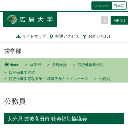
メ
Language
日本語
イ
ン
MENU
コ
ン
テ
サイトマップ
交通
アクセス
お問
い
合
わ
せ
ン
ツ
歯学部
に
移
動
Home
歯学部
学科紹介
口腔健康科学科
口腔保健学専攻
口腔保健学専攻卒業生 就職先からのメッセージ
公務員
公務員
大分県 豊後高田市 社会福祉協議会