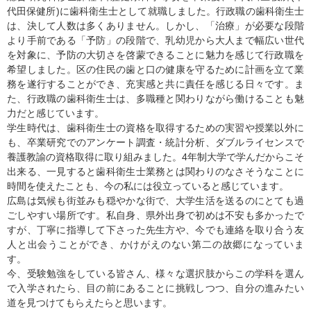
代田保健所)に歯科衛生士として就職しました。行政職の歯科衛生士
は、決して人数は多くありません。しかし、「治療」が必要な段階
より手前である「予防」の段階で、乳幼児から大人まで幅広い世代
を対象に、予防の大切さを啓蒙できることに魅力を感じて行政職を
希望しました。区の住民の歯と口の健康を守るために計画を立て業
務を遂行することができ、充実感と共に責任を感じる日々です。ま
た、行政職の歯科衛生士は、多職種と関わりながら働けることも魅
力だと感じています。
学生時代は、歯科衛生士の資格を取得するための実習や授業以外に
も、卒業研究でのアンケート調査・統計分析、ダブルライセンスで
養護教諭の資格取得に取り組みました。4年制大学で学んだからこそ
出来る、一見すると歯科衛生士業務とは関わりのなさそうなことに
時間を使えたことも、今の私には役立っていると感じています。
広島は気候も街並みも穏やかな街で、大学生活を送るのにとても過
ごしやすい場所です。私自身、県外出身で初めは不安も多かったで
すが、丁寧に指導して下さった先生方や、今でも連絡を取り合う友
人と出会うことができ、かけがえのない第二の故郷になっていま
す。
今、受験勉強をしている皆さん、様々な選択肢からこの学科を選ん
で入学されたら、目の前にあることに挑戦しつつ、自分の進みたい
道を見つけてもらえたらと思います。