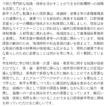
で得た専門的な知識・技術を活かすことができる行政機関への就職
を志望していました。
新卒で入庁し配属された現所属は、保健師・栄養士等の多職種職員
との連携のもと、健康づくりを総合的に推進する組織で、口腔保健
支援センターの機能が強化された転換期に入職しました。現在は全
県的なライフステージごとに切れ目ない歯科口腔保健推進のための
体制整備・人材育成に携わる傍ら、地域担当として健康福祉事務所
と連携し、市町支援や難病患者等への支援に携わっています。地域
課題の解決のため、地域特性や社会資源の違いを踏まえて、先駆的
な取組の推進や好事例が他地域にも広がるよう、県民の健康で幸せ
な暮らしのために必要なことは何かを常に考え、日々奮闘していま
す。
学生時代に学び得た医療・介護・福祉・教育等に関する知識や技術
だけでなく、医・歯・薬学部に限らない他学部や留学生との交流が
盛んな環境は、多角的で多様な考え方に触れることができる貴重な
環境でした。またグループワークやディスカッションを重ねること
で学んだ、相手を尊重しつつ互いに建設的な議論を進めるための姿
勢は、組織の一員として現状や課題を俯瞰しながら互いに協力・連
携し、協働への一歩を踏み出すための基盤となっています。幅広い
知識・技術と視野を身につけることができる口腔保健学専攻に興味
を持っていただけると嬉しいです。