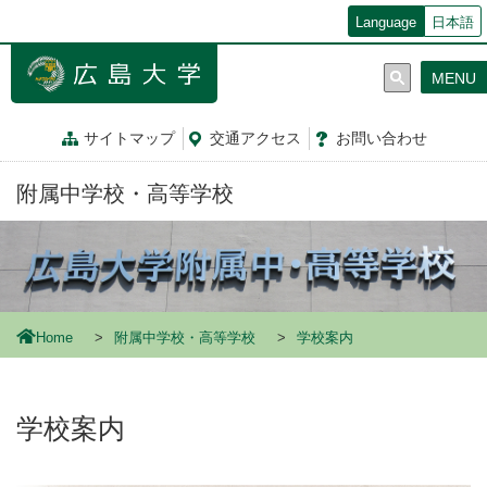
メ
Language
日本語
イ
ン
MENU
コ
ン
テ
サイトマップ
交通
アクセス
お問
い
合
わ
せ
ン
ツ
附属中学校・高等学校
に
移
動
Home
附属中学校・高等学校
学校案内
学校案内