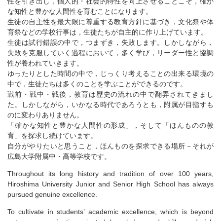
性を引き出し，個人的・社会的特性を向上させることこそ，確か
な知性と豊かな人間性を育むことになります。
生徒の自主性を最大限に尊重する教育方針に基づき，文化祭や体
育祭などの学校行事は，生徒たちが自主的に作り上げています。
生徒は試行錯誤の中で，つまずき，失敗します。しかしながら，
失敗を克服していく過程において，多く学び，リーダー性と協調
性が養われていきます。
ゆったりとした時間の中で，じっくり考えることの出来る環境の
中で，生徒たちは多くのことを学ぶことができるのです。
戦前・戦中・戦後，教育は歴史の流れの中で翻弄されてきまし
た。しかしながら，いかなる時代であろうとも，附属が目指すも
のに変わりありません。
「確かな知性と豊かな人間性の形成」，そして「ほんものの教
育」を探求し続けています。
自分がやりたいと思うこと，ほんものを探求できる場所－それが
広島大学附属中・高等学校です。
Throughout its long history and tradition of over 100 years,
Hiroshima University Junior and Senior High School has always
pursued genuine excellence.
To cultivate in students’ academic excellence, which is beyond