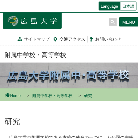
メ
Language
日本語
イ
ン
MENU
コ
ン
テ
サイトマップ
交通
アクセス
お問
い
合
わ
せ
ン
ツ
附属中学校・高等学校
に
移
動
Home
附属中学校・高等学校
研究
研究
広島大学の附属学校である本校の使命の一つに，わが国の中等