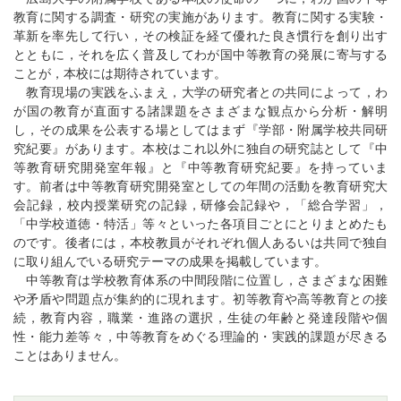
教育に関する調査・研究の実施があります。教育に関する実験・
革新を率先して行い，その検証を経て優れた良き慣行を創り出す
とともに，それを広く普及してわが国中等教育の発展に寄与する
ことが，本校には期待されています。
教育現場の実践をふまえ，大学の研究者との共同によって，わ
が国の教育が直面する諸課題をさまざまな観点から分析・解明
し，その成果を公表する場としてはまず『学部・附属学校共同研
究紀要』があります。本校はこれ以外に独自の研究誌として『中
等教育研究開発室年報』と『中等教育研究紀要』を持っていま
す。前者は中等教育研究開発室としての年間の活動を教育研究大
会記録，校内授業研究の記録，研修会記録や，「総合学習」，
「中学校道徳・特活」等々といった各項目ごとにとりまとめたも
のです。後者には，本校教員がそれぞれ個人あるいは共同で独自
に取り組んでいる研究テーマの成果を掲載しています。
中等教育は学校教育体系の中間段階に位置し，さまざまな困難
や矛盾や問題点が集約的に現れます。初等教育や高等教育との接
続，教育内容，職業・進路の選択，生徒の年齢と発達段階や個
性・能力差等々，中等教育をめぐる理論的・実践的課題が尽きる
ことはありません。