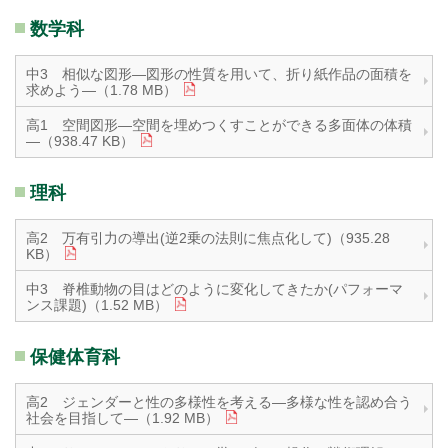
数学科
中3 相似な図形―図形の性質を用いて、折り紙作品の面積を
求めよう―（1.78 MB）
高1 空間図形―空間を埋めつくすことができる多面体の体積
―（938.47 KB）
理科
高2 万有引力の導出(逆2乗の法則に焦点化して)（935.28
KB）
中3 脊椎動物の目はどのように変化してきたか(パフォーマ
ンス課題)（1.52 MB）
保健体育科
高2 ジェンダーと性の多様性を考える―多様な性を認め合う
社会を目指して―（1.92 MB）