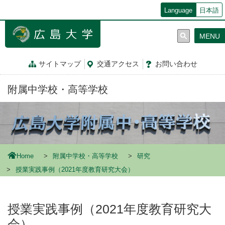
メ
Language
日本語
イ
ン
MENU
コ
ン
テ
サイトマップ
交通
アクセス
お問
い
合
わ
せ
ン
ツ
附属中学校・高等学校
に
移
動
Home
附属中学校・高等学校
研究
授業実践事例（2021年度教育研究大会）
授業実践事例（2021年度教育研究大
会）