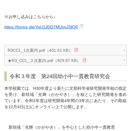
※お申し込みはこちらから↓
https://forms.gle/YqU1JDD7MUsnJSfQ8
R3CCL_1次案内.pdf（401.51 KB）
★R3_CCL_２次案内.pdf（829.87 KB）
令和３年度 第24回幼小中一貫教育研究会
本学校園では、H30年度より新たに文部科学省研究開発学校の指定
を受け、新領域「光輝（かがやき）」を核とした研究開発を進め
ています。令和3年度は研究開発4年間の3年次にあたり、その取組
を12月4日(土)にオンライン上で公開します。
新領域「光輝（かがやき）」を中心とした幼小中一貫教育