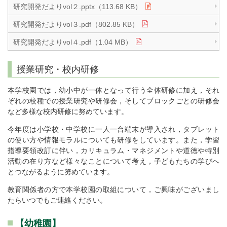
研究開発だよりvol２.pptx（113.68 KB）
研究開発だよりvol３.pdf（802.85 KB）
研究開発だよりvol４.pdf（1.04 MB）
授業研究・校内研修
本学校園では，幼小中が一体となって行う全体研修に加え，それ
ぞれの校種での授業研究や研修会，そしてブロックごとの研修会
など多様な校内研修に努めています。
今年度は小学校・中学校に一人一台端末が導入され，タブレット
の使い方や情報モラルについても研修をしています。また，学習
指導要領改訂に伴い，カリキュラム・マネジメントや道徳や特別
活動の在り方など様々なことについて考え，子どもたちの学びへ
とつながるように努めています。
教育関係者の方で本学校園の取組について，ご興味がございまし
たらいつでもご連絡ください。
【幼稚園】