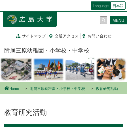
メ
Language
日本語
イ
ン
MENU
コ
ン
テ
サイトマップ
交通
アクセス
お問
い
合
わ
せ
ン
ツ
附属三原幼稚園・小学校・中学校
に
移
動
Home
附属三原幼稚園・小学校・中学校
教育研究活動
教育研究活動