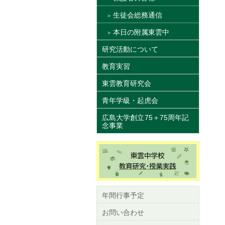
生徒会総務通信
本日の附属東雲中
研究活動について
教育実習
東雲教育研究会
青年学級・起虎会
広島大学創立75＋75周年記
念事業
年間行事予定
お問い合わせ