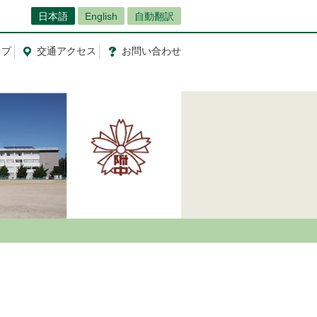
日本語
English
自動翻訳
ップ
交通
アクセス
お問
い
合
わ
せ