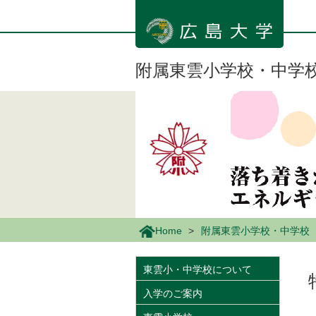
メ
イ
ン
コ
ン
附属東雲小学校・中学
テ
ン
ツ
に
移
動
Home
附属東雲小学校・中学校
東雲小・中学校について
入学のご案内