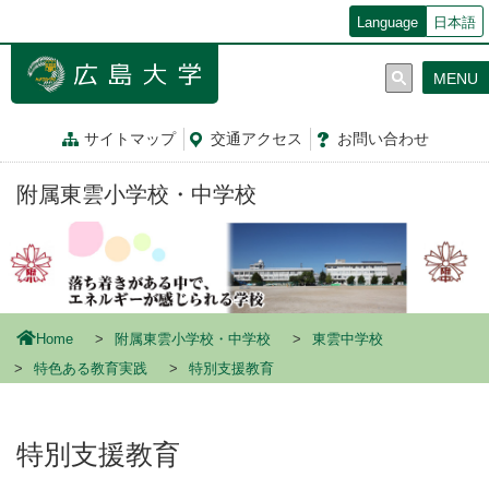
メ
Language
日本語
イ
ン
MENU
コ
ン
テ
サイトマップ
交通
アクセス
お問
い
合
わ
せ
ン
ツ
附属東雲小学校・中学校
に
移
動
Home
附属東雲小学校・中学校
東雲中学校
特色ある教育実践
特別支援教育
特別支援教育