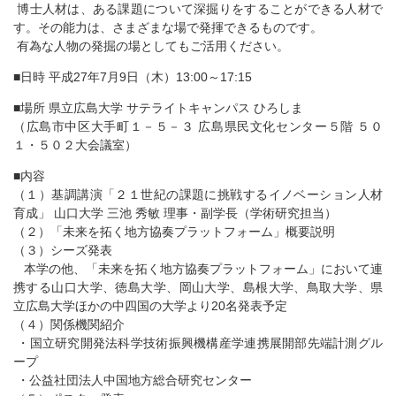
博士人材は、ある課題について深掘りをすることができる人材で
す。その能力は、さまざまな場で発揮できるものです。
有為な人物の発掘の場としてもご活用ください。
■日時 平成27年7月9日（木）13:00～17:15
■場所 県立広島大学 サテライトキャンパス ひろしま
（広島市中区大手町１－５－３ 広島県民文化センター５階 ５０
１・５０２大会議室）
■内容
（１）基調講演「２１世紀の課題に挑戦するイノベーション人材
育成」 山口大学 三池 秀敏 理事・副学長（学術研究担当）
（２）「未来を拓く地方協奏プラットフォーム」概要説明
（３）シーズ発表
本学の他、「未来を拓く地方協奏プラットフォーム」において連
携する山口大学、徳島大学、岡山大学、島根大学、鳥取大学、県
立広島大学ほかの中四国の大学より20名発表予定
（４）関係機関紹介
・国立研究開発法科学技術振興機構産学連携展開部先端計測グル
ープ
・公益社団法人中国地方総合研究センター