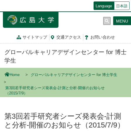
メ
Language
日本語
イ
ン
MENU
コ
ン
テ
サイトマップ
交通
アクセス
お問
い
合
わ
せ
ン
ツ
グローバルキャリアデザインセンター for 博士
に
移
学生
動
Home
グローバルキャリアデザインセンター for 博士学生
第3回若手研究者シーズ発表会-計測と分析-開催のお知らせ
（2015/7/9）
第3回若手研究者シーズ発表会-計測
と分析-開催のお知らせ（2015/7/9）