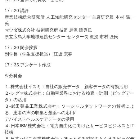
17：20 講評
産業技術総合研究所 人工知能研究センター 主席研究員 本村 陽一
氏
マツダ株式会社 技術研究所 技監 農沢 隆秀氏
県立広島大学地域連携センター センター長 教授 市村 匠氏
17：30 閉会挨拶
副学長（学生支援担当） 江坂 宗春
17：35 アンケート作成
※分科会
１-株式会社イズミ：自社の販売データ、顧客データの有効活用
２-シグマ株式会社：自動車業界における検査・計測（ビッグデー
タ）の活用
３-武田薬品工業株式会社：ソーシャルネットワークの解析によ
る、患者の声の収集と創薬への応用/
デバイス・ヘルスケアデータの活用
４-日本IBM株式会社：電力自由化に向けたサービスビジネスとIT
技術
５-日本たばこ産業株式会社：ほっとする瞬間をとらえるビッグデ