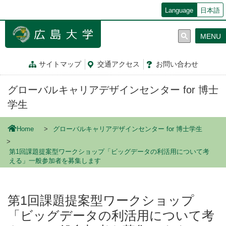
メ
Language
日本語
イ
ン
MENU
コ
ン
テ
サイトマップ
交通
アクセス
お問
い
合
わ
せ
ン
ツ
グローバルキャリアデザインセンター for 博士
に
移
学生
動
Home
グローバルキャリアデザインセンター for 博士学生
第1回課題提案型ワークショップ「ビッグデータの利活用について考
える」一般参加者を募集します
第1回課題提案型ワークショップ
「ビッグデータの利活用について考