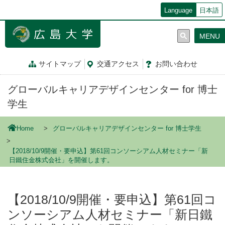
メ
Language
日本語
イ
ン
MENU
コ
ン
テ
サイトマップ
交通
アクセス
お問
い
合
わ
せ
ン
ツ
グローバルキャリアデザインセンター for 博士
に
移
学生
動
Home
グローバルキャリアデザインセンター for 博士学生
【2018/10/9開催・要申込】第61回コンソーシアム人材セミナー「新
日鐵住金株式会社」を開催します。
【2018/10/9開催・要申込】第61回コ
ンソーシアム人材セミナー「新日鐵