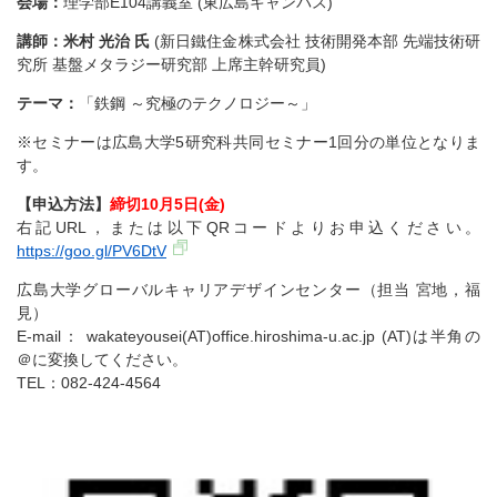
会場：
理学部E104講義室 (東広島キャンパス)
講師：米村 光治 氏
(新日鐵住金株式会社 技術開発本部 先端技術研
究所 基盤メタラジー研究部 上席主幹研究員)
テーマ：
「鉄鋼 ～究極のテクノロジー～」
※セミナーは広島大学5研究科共同セミナー1回分の単位となりま
す。
【申込方法】
締切10月5日(金)
右記URL，または以下QRコードよりお申込ください。
https://goo.gl/PV6DtV
広島大学グローバルキャリアデザインセンター（担当 宮地，福
見）
E-mail： wakateyousei(AT)office.hiroshima-u.ac.jp (AT)は半角の
＠に変換してください。
TEL：082-424-4564