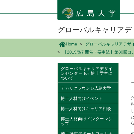
メ
イ
ン
コ
ン
グローバルキャリアデザ
テ
ン
Home
グローバルキャリアデザイン
ツ
【2019/8/7 開催・要申込】第
に
移
動
グローバルキャリアデザイ
ンセンター for 博士学生に
ついて
アカリクラウンジ広島大学
博士人材向けイベント
博士人材向けキャリア相談
博士人材向けインターンシ
ップ
若手研究者ポートフォリオ