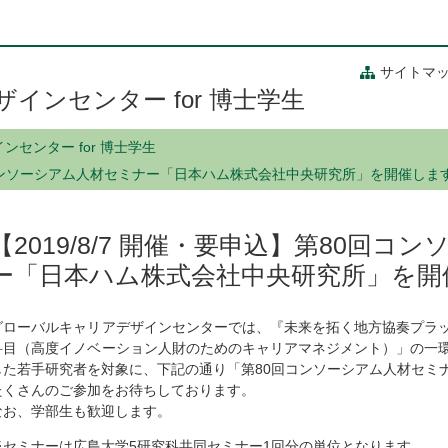
サイトマ
インセンター for 博士学生
センター for 博士学生
80回コンソーシアム人材セミナー「日本ハム株式会社中央研究所」を開催しま
【2019/8/7 開催・要申込】第80回
ー「日本ハム株式会社中央研究所」を開
グローバルキャリアデザインセンターでは、『未来を拓く地方協奏プラ
科目（高度イノベーション人財のためのキャリアマネジメント）」の一
した若手研究者を対象に、下記の通り「第80回コンソーシアム人材セミ
たくさんのご参加をお待ちしております。
なお、学部生も歓迎します。
※セミナーは広島大学5研究科共同セミナー1回分の単位となります。