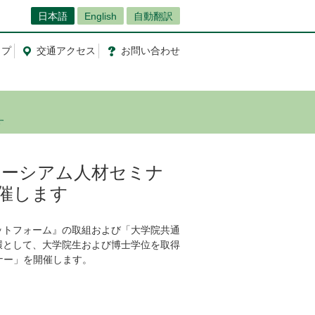
日本語
English
自動翻訳
ップ
交通
アクセス
お問
い
合
わ
せ
す
コンソーシアム人材セミナ
催します
ットフォーム』の取組および「大学院共通
環として、大学院生および博士学位を取得
ナー」を開催します。