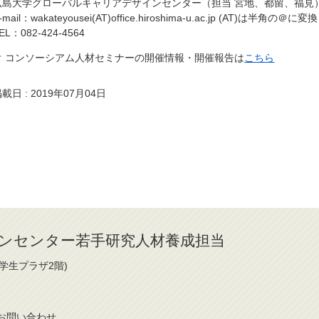
広島大学グローバルキャリアデザインセンター（担当 宮地、都留、福見
-mail：wakateyousei(AT)office.hiroshima-u.ac.jp (AT)は半角
EL：082-424-4564
☞ コンソーシアム人材セミナーの開催情報・開催報告は
こちら
載日 : 2019年07月04日
ンセンター若手研究人材養成担当
(学生プラザ2階)
お問
い
合
わ
せ