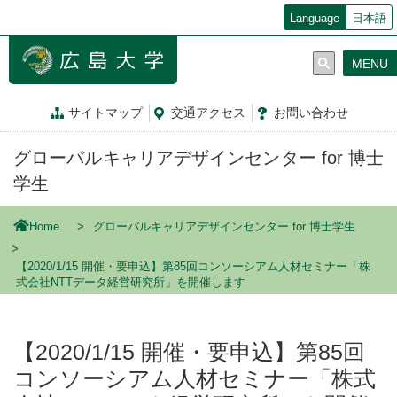
メ
Language
日本語
イ
ン
MENU
コ
ン
テ
サイトマップ
交通
アクセス
お問
い
合
わ
せ
ン
ツ
グローバルキャリアデザインセンター for 博士
に
移
学生
動
Home
グローバルキャリアデザインセンター for 博士学生
【2020/1/15 開催・要申込】第85回コンソーシアム人材セミナー「株
式会社NTTデータ経営研究所」を開催します
【2020/1/15 開催・要申込】第85回
コンソーシアム人材セミナー「株式