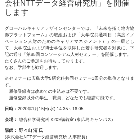
会社NTTデータ経営研究所」を開催
します
グローバルキャリアデザインセンターでは、『未来を拓く地方協
奏プラットフォーム』の取組および「大学院共通科目（高度イノ
ベーション人財のためのキャリアマネジメント）」の一環とし
て、大学院生および博士学位を取得した若手研究者を対象に、下
記の通り「第85回コンソーシアム人材セミナー」を開催します。
たくさんのご参加をお待ちしております。
なお、学部生も歓迎します。
※セミナーは広島大学5研究科共同セミナー1回分の単位となりま
す。
履修登録者は改めての申込みは不要です。
履修登録以外の学生、職員、どなたでも聴講可能です。
日時：
2020年1月15日(水) 14:35～16:05
会場：
総合科学研究科 K209講義室 (東広島キャンパス)
講師： 野々山 清 氏
(株式会社NTTデータ経営研究所 人事部長)