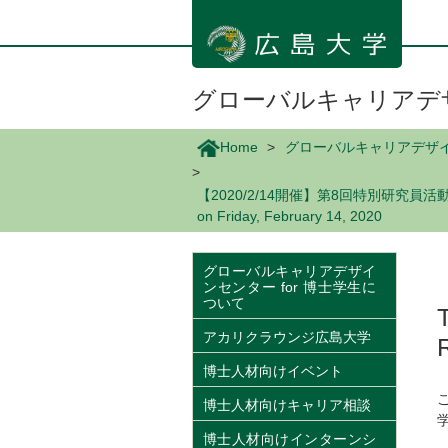
メ
イ
ン
コ
ン
グローバルキャリアデザ
テ
ン
Home
グローバルキャリアデザイン
ツ
に
【2020/2/14開催】第8回特別研究員活動報告会を開催します
移
on Friday, February 14, 2020
動
グローバルキャリアデザイ
ンセンター for 博士学生に
ついて
アカリクラウンジ広島大学
博士人材向けイベント
博士人材向けキャリア相談
博士人材向けインターンシ