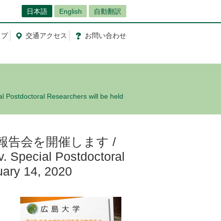
日本語
English
自動翻訳
ップ
交通
アクセス
お問
い
合
わ
せ
doctoral Researchers will be held
動報告会を開催します /
v. Special Postdoctoral
uary 14, 2020