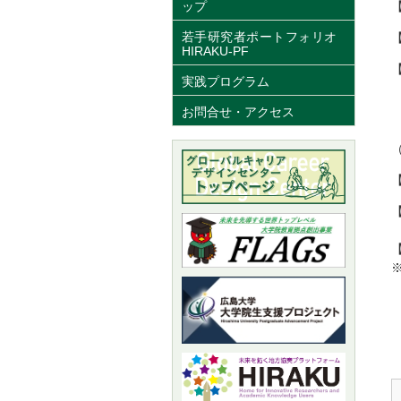
ップ
【
若手研究者ポートフォリオ
HIRAKU-PF
実践プログラム
お問合せ・アクセス
E
T