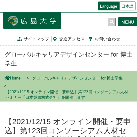
メ
Language
日本語
イ
ン
MENU
コ
ン
テ
サイトマップ
交通
アクセス
お問
い
合
わ
せ
ン
ツ
グローバルキャリアデザインセンター for 博士
に
移
学生
動
Home
グローバルキャリアデザインセンター for 博士学生
【2021/12/15 オンライン開催・要申込】第123回コンソーシアム人材
セミナー「日本製鉄株式会社」を開催します
【2021/12/15 オンライン開催・要申
込】第123回コンソーシアム人材セ