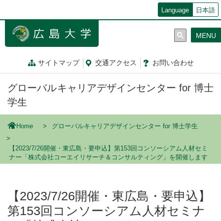
メ
Language
日本語
イ
ン
MENU
コ
ン
テ
サイトマップ
交通
アクセス
お問
い
合
わ
せ
ン
ツ
グローバルキャリアデザインセンター for 博士
に
移
学生
動
Home
グローバルキャリアデザインセンター for 博士学生
【2023/7/26開催・東広島・要申込】第153回コンソーシアム人材セミ
ナー「株式会社コーエイリサーチ＆コンサルティング」を開催します
【2023/7/26開催・東広島・要申込】
第153回コンソーシアム人材セミナ