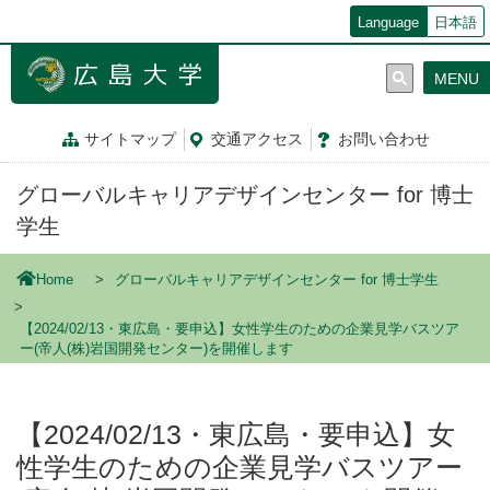
メ
Language
日本語
イ
ン
MENU
コ
ン
テ
サイトマップ
交通
アクセス
お問
い
合
わ
せ
ン
ツ
グローバルキャリアデザインセンター for 博士
に
移
学生
動
Home
グローバルキャリアデザインセンター for 博士学生
【2024/02/13・東広島・要申込】女性学生のための企業見学バスツア
ー(帝人(株)岩国開発センター)を開催します
【2024/02/13・東広島・要申込】女
性学生のための企業見学バスツアー