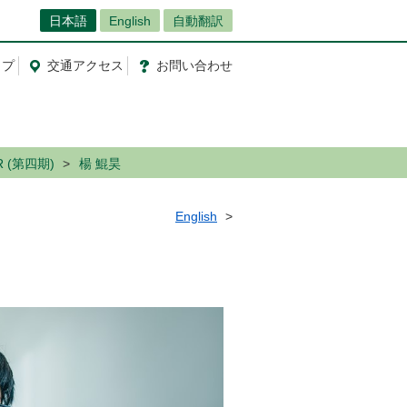
日本語
English
自動翻訳
ップ
交通
アクセス
お問
い
合
わ
せ
R (第四期)
楊 鯤昊
English