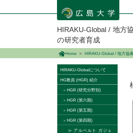
メ
イ
ン
コ
ン
HIRAKU-Global 
テ
の研究者育成
ン
ツ
に
Home
HIRAKU-Global 
移
動
HIRAKU-Globalについて
HG教員 (HGR) 紹介
HGR (研究分野別)
HGR (第六期)
HGR (第五期)
HGR (第四期)
アルベルト ガジェ