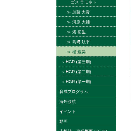
ゴス ラモネト
加藤 大貴
河原 大輔
湊 拓生
島﨑 航平
楊 鯤昊
HGR (第三期)
HGR (第二期)
HGR (第一期)
育成プログラム
海外渡航
イベント
動画