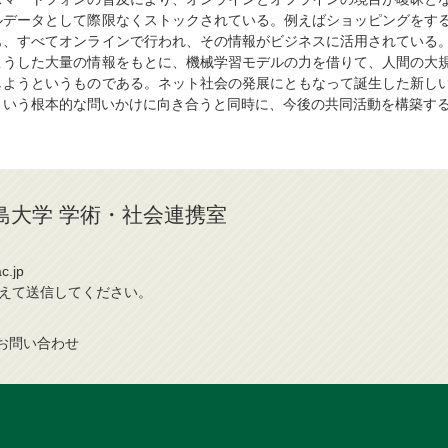
ルデータとして際限なくストックされている。例えばショッピングをす
も、すべてオンラインで行われ、その情報がビジネスに活用されている
こうした大量の情報をもとに、機械学習モデルの力を借りて、人間の大
しようというものである。ネット社会の発展にともなって誕生した新し
という根本的な問いかけに向き合うと同時に、今後の共同活動を構築す
 / 広島大学 学術・社会連携室
c.jp
換えて送信してください。
お問
い
合
わ
せ