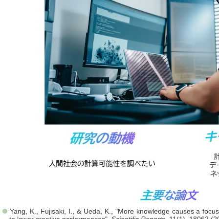
Yang, K., Fujisaki, I., & Ueda, K., "More knowledge causes a focu