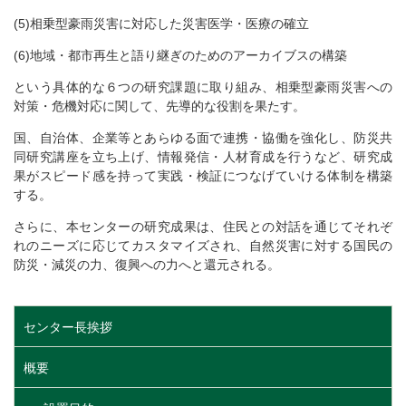
(5)相乗型豪雨災害に対応した災害医学・医療の確立
(6)地域・都市再生と語り継ぎのためのアーカイブスの構築
という具体的な６つの研究課題に取り組み、相乗型豪雨災害への
対策・危機対応に関して、先導的な役割を果たす。
国、自治体、企業等とあらゆる面で連携・協働を強化し、防災共
同研究講座を立ち上げ、情報発信・人材育成を行うなど、研究成
果がスピード感を持って実践・検証につなげていける体制を構築
する。
さらに、本センターの研究成果は、住民との対話を通じてそれぞ
れのニーズに応じてカスタマイズされ、自然災害に対する国民の
防災・減災の力、復興への力へと還元される。
センター長挨拶
概要