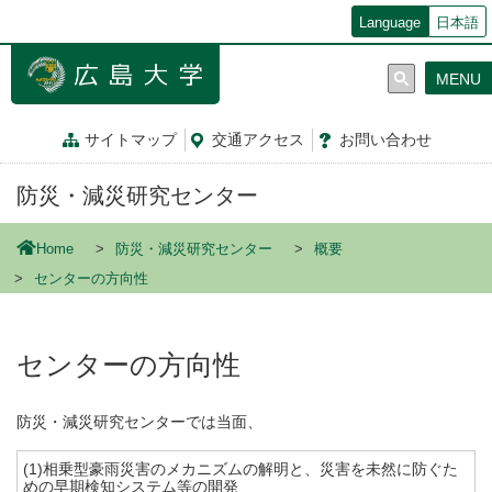
メ
Language
日本語
イ
ン
MENU
コ
ン
テ
サイトマップ
交通
アクセス
お問
い
合
わ
せ
ン
ツ
防災・減災研究センター
に
移
動
Home
防災・減災研究センター
概要
センターの方向性
センターの方向性
防災・減災研究センターでは当面、
(1)相乗型豪雨災害のメカニズムの解明と、災害を未然に防ぐた
めの早期検知システム等の開発