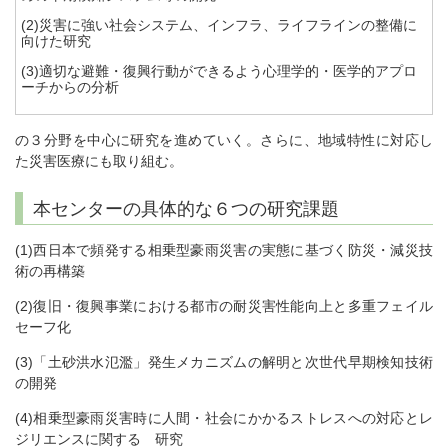
(2)災害に強い社会システム、インフラ、ライフラインの整備に
向けた研究
(3)適切な避難・復興行動ができるよう心理学的・医学的アプロ
ーチからの分析
の３分野を中心に研究を進めていく。さらに、地域特性に対応し
た災害医療にも取り組む。
本センターの具体的な６つの研究課題
(1)西日本で頻発する相乗型豪雨災害の実態に基づく防災・減災技
術の再構築
(2)復旧・復興事業における都市の耐災害性能向上と多重フェイル
セーフ化
(3)「土砂洪水氾濫」発生メカニズムの解明と次世代早期検知技術
の開発
(4)相乗型豪雨災害時に人間・社会にかかるストレスへの対応とレ
ジリエンスに関する 研究