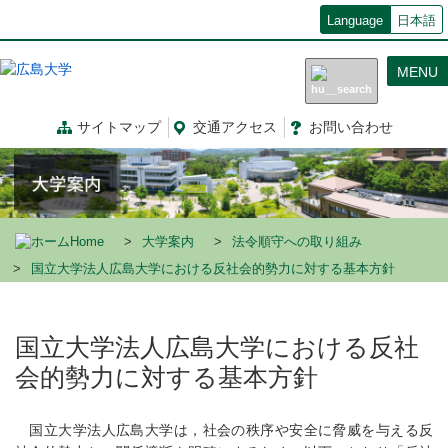
メ
Language
日本語
イ
ン
MENU
コ
ン
テ
サイトマップ
交通
アクセス
お問
い
合
わ
せ
ン
ツ
に
移
動
Home
大学案内
法令順守への取り組み
国立大学法人広島大学における反社会的勢力に対する基本方針
国立大学法人広島大学における反社
会的勢力に対する基本方針
国立大学法人広島大学は，社会の秩序や安全に脅威を与える反