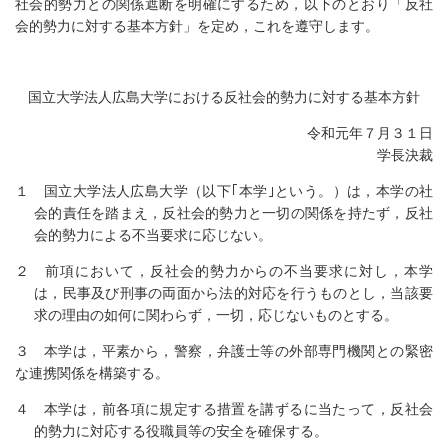
社会的勢力との関係遮断を明確にするため，以下のとおり「反社
会的勢力に対する基本方針」を定め，これを遵守します。
国立大学法人広島大学における反社会的勢力に対する基本方針
令和元年７月３１日
学長決裁
１ 国立大学法人広島大学（以下｢本学｣という。）は，本学の社
会的責任を踏まえ，反社会的勢力と一切の関係を持たず，反社
会的勢力による不当要求に応じない。
２ 前項において，反社会的勢力からの不当要求に対し，本学
は，民事及び刑事の両面から法的対応を行うものとし，当該要
求の理由の如何に関わらず，一切，応じないものとする。
３ 本学は，平素から，警察，弁護士等の外部専門機関との緊密
な連携関係を構築する。
４ 本学は，前各項に規定する措置を講ずるに当たって，反社会
的勢力に対応する役職員等の安全を確保する。