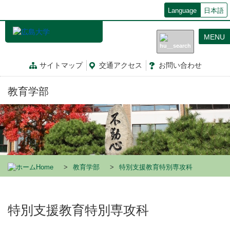
メ
Language
日本語
イ
ン
MENU
コ
ン
テ
サイトマップ
交通
アクセス
お問
い
合
わ
せ
ン
ツ
教育学部
に
移
動
Home
教育学部
特別支援教育特別専攻科
特別支援教育特別専攻科