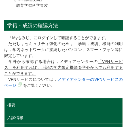
教育学習科学専攻
学籍・成績の確認方法
「Myもみじ」にログインして確認することができます。
ただし，セキュリティ強化のため，「学籍，成績」機能の利用
は，学内ネットワークに接続したパソコン，スマートフォン等に
限定しています。
学外から確認する場合は，メディアセンターの
「VPNサービ
ス」を利用すれば，上記の学内限定機能を学外からでも利用する
ことができます。
VPNサービスについては，
メディアセンターのVPNサービスの
ページ
をご覧ください。
概要
入試情報