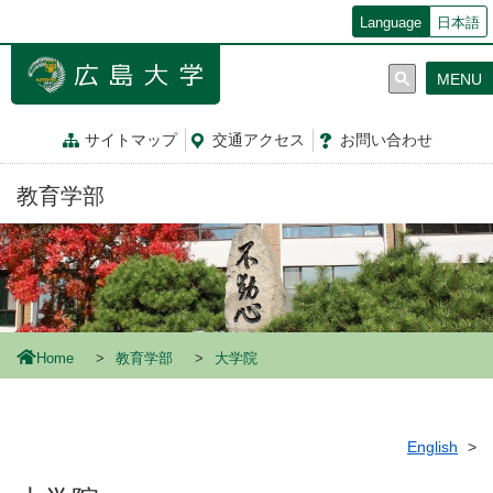
メ
Language
日本語
イ
ン
MENU
コ
ン
テ
サイトマップ
交通
アクセス
お問
い
合
わ
せ
ン
ツ
教育学部
に
移
動
Home
教育学部
大学院
English