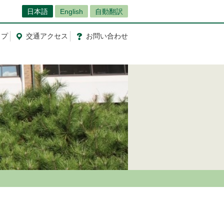
日本語
English
自動翻訳
ップ
交通
アクセス
お問
い
合
わ
せ