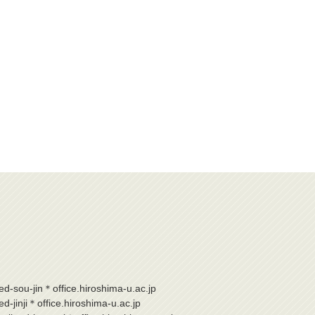
ed-sou-jin＊office.hiroshima-u.ac.jp
d-jinji＊office.hiroshima-u.ac.jp