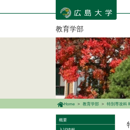
メ
イ
ン
コ
ン
教育学部
テ
ン
ツ
に
移
動
Home
教育学部
特別専攻科 
概要
入試情報