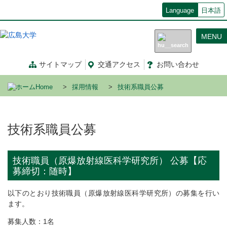
メ
Language
日本語
イ
ン
MENU
コ
ン
テ
サイトマップ
交通
アクセス
お問
い
合
わ
せ
ン
ツ
Home
採用情報
技術系職員公募
に
移
動
技術系職員公募
技術職員（原爆放射線医科学研究所） 公募【応
募締切：随時】
以下のとおり技術職員（原爆放射線医科学研究所）の募集を行い
ます。
募集人数：1名