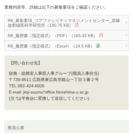
業務内容等、詳細は以下の募集要項をご確認ください。
R8_募集要項_コアファシリティマネジメントセンター_原爆
放射線医科学研究所（185.75 KB）
R8_履歴書（指定様式）（PDF）（165.43 KB）
R8_履歴書（指定様式）（Excel）（24.5 KB）
【問い合わせ先】
財務・総務室人事部人事グループ(職員人事担当)
〒739-8511 広島県東広島市鏡山一丁目３番２号
TEL:082-424-6026
E-mail: jinji-soumu*office.hiroshima-u.ac.jp
(注:*は半角@に変換して送信してください)
教員公募