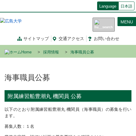
メ
Language
日本語
イ
ン
MENU
コ
ン
テ
サイトマップ
交通
アクセス
お問
い
合
わ
せ
ン
ツ
Home
採用情報
海事職員公募
に
移
動
海事職員公募
附属練習船豊潮丸 機関員 公募
以下のとおり附属練習船豊潮丸 機関員（海事職員）の募集を行い
ます。
募集人数：１名