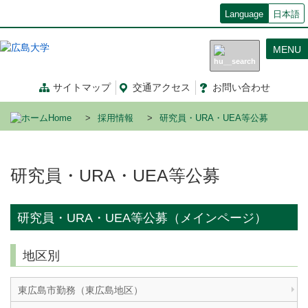
メ
Language
日本語
イ
ン
MENU
コ
ン
テ
サイトマップ
交通
アクセス
お問
い
合
わ
せ
ン
ツ
Home
採用情報
研究員・URA・UEA等公募
に
移
動
研究員・URA・UEA等公募
研究員・URA・UEA等公募（メインページ）
地区別
東広島市勤務（東広島地区）