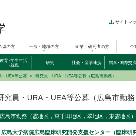
サイトマ
希望の方
一般・地域の方
企業・研究者の方
卒
教育･学生生活
研究
社会・産学連携
留学･国際交
･就職
A・UEA等公募
研究員・URA・UEA等公募（広島市勤務）
研究員・URA・UEA等公募（広島市勤務
広島市勤務（霞地区，東千田地区，翠地区，東雲地区
広島大学病院広島臨床研究開発支援センター（臨床研究