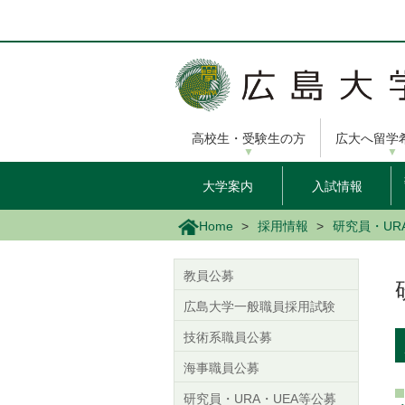
メ
イ
ン
コ
ン
テ
ン
高校生・受験生の方
広大へ留学
ツ
に
移
大学案内
入試情報
動
Home
採用情報
研究員・UR
教員公募
広島大学一般職員採用試験
技術系職員公募
海事職員公募
研究員・URA・UEA等公募