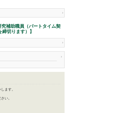
研究補助職員（パートタイム契
を締切ります）】
いします。
ださい。