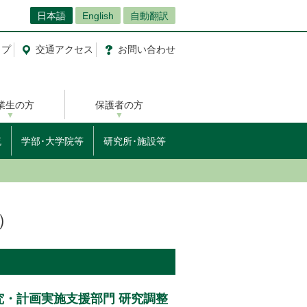
日本語
English
自動翻訳
ップ
交通
アクセス
お問
い
合
わ
せ
業生の方
保護者の方
流
学部･大学院等
研究所･施設等
）
）
・計画実施支援部門 研究調整