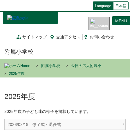
メ
Language
日本語
イ
ン
MENU
コ
ン
テ
サイトマップ
交通
アクセス
お問
い
合
わ
せ
ン
ツ
附属小学校
に
移
動
Home
附属小学校
今日の広大附属小
2025年度
2025年度
2025年度の子ども達の様子を掲載しています。
2026/03/19 修了式・退任式