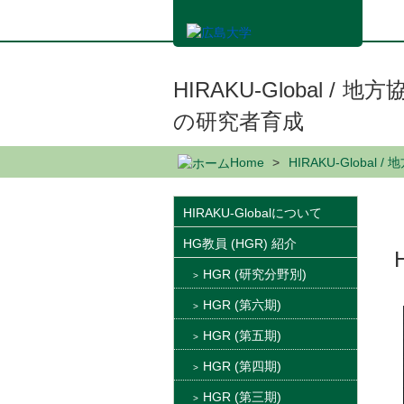
メ
イ
ン
コ
ン
HIRAKU-Global 
テ
の研究者育成
ン
ツ
に
Home
HIRAKU-Glob
移
動
HIRAKU-Globalについて
HG教員 (HGR) 紹介
HGR (研究分野別)
HGR (第六期)
HGR (第五期)
HGR (第四期)
HGR (第三期)