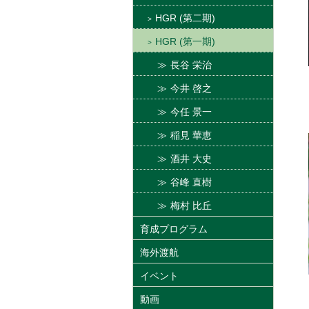
HGR (第二期)
HGR (第一期)
長谷 栄治
今井 啓之
今任 景一
稲見 華恵
酒井 大史
谷峰 直樹
梅村 比丘
育成プログラム
海外渡航
イベント
動画