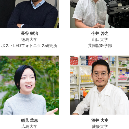
長谷 栄治
今井 啓之
徳島大学
山口大学
ポストLEDフォトニクス研究所
共同獣医学部
稲見 華恵
酒井 大史
広島大学
愛媛大学