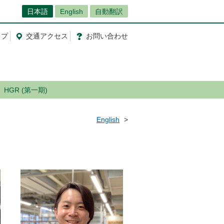
日本語
English
自動翻訳
ップ
交通
アクセス
お問
い
合
わ
せ
HGR (第一期)
English