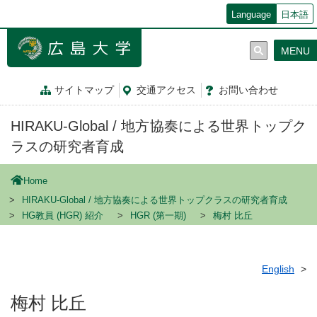
メ
Language
日本語
イ
ン
MENU
コ
ン
テ
サイトマップ
交通
アクセス
お問
い
合
わ
せ
ン
ツ
HIRAKU-Global / 地方協奏による世界トップク
に
移
ラスの研究者育成
動
Home
HIRAKU-Global / 地方協奏による世界トップクラスの研究者育成
HG教員 (HGR) 紹介
HGR (第一期)
梅村 比丘
English
梅村 比丘