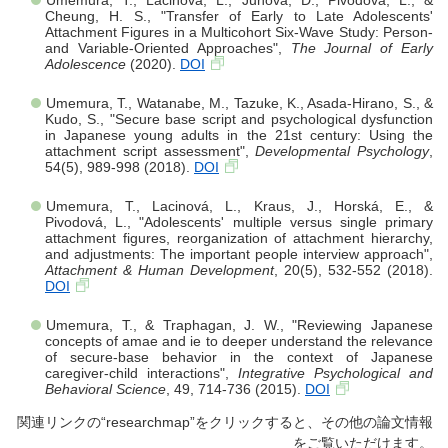
Cheung, H. S., "Transfer of Early to Late Adolescents'
Attachment Figures in a Multicohort Six-Wave Study: Person-
and Variable-Oriented Approaches",
The Journal of Early
Adolescence
(2020).
DOI
Umemura, T., Watanabe, M., Tazuke, K., Asada-Hirano, S., &
Kudo, S., "Secure base script and psychological dysfunction
in Japanese young adults in the 21st century: Using the
attachment script assessment",
Developmental Psychology
,
54(5), 989-998 (2018).
DOI
Umemura, T., Lacinová, L., Kraus, J., Horská, E., &
Pivodová, L., "Adolescents' multiple versus single primary
attachment figures, reorganization of attachment hierarchy,
and adjustments: The important people interview approach",
Attachment & Human Development
, 20(5), 532-552 (2018).
DOI
Umemura, T., & Traphagan, J. W., "Reviewing Japanese
concepts of amae and ie to deeper understand the relevance
of secure-base behavior in the context of Japanese
caregiver-child interactions",
Integrative Psychological and
Behavioral Science
, 49, 714-736 (2015).
DOI
関連リンクの“researchmap”をクリックすると、その他の論文情報
をご覧いただけます。