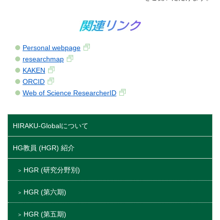
Personal webpage
researchmap
KAKEN
ORCID
Web of Science ResearcherID
HIRAKU-Globalについて
HG教員 (HGR) 紹介
HGR (研究分野別)
HGR (第六期)
HGR (第五期)