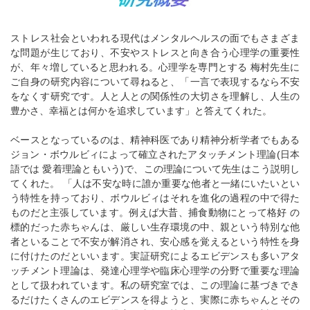
ストレス社会といわれる現代はメンタルヘルスの面でもさまざま
な問題が生じており、不安やストレスと向き合う心理学の重要性
が、年々増していると思われる。心理学を専門とする 梅村先生に
ご自身の研究内容について尋ねると、「一言で表現するなら不安
をなくす研究です。人と人との関係性の大切さを理解し、人生の
豊かさ、幸福とは何かを追求しています」と答えてくれた。
ベースとなっているのは、精神科医であり精神分析学者でもある
ジョン・ボウルビィによって確立されたアタッチメント理論(日本
語では 愛着理論ともいう)で、この理論について先生はこう説明し
てくれた。 「人は不安な時に誰か重要な他者と一緒にいたいとい
う特性を持っており、ボウルビィはそれを進化の過程の中で得た
ものだと主張しています。例えば大昔、捕食動物にとって格好 の
標的だった赤ちゃんは、厳しい生存環境の中、親という特別な他
者といることで不安が解消され、安心感を覚えるという特性を身
に付けたのだといいます。実証研究によるエビデンスも多いアタ
ッチメント理論は、発達心理学や臨床心理学の分野で重要な理論
として扱われています。私の研究室では、この理論に基づきでき
るだけたくさんのエビデンスを得ようと、実際に赤ちゃんとその