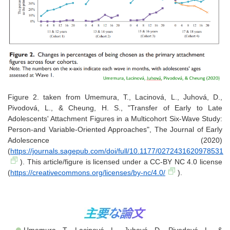
Figure 2. taken from Umemura, T., Lacinová, L., Juhová, D.,
Pivodová, L., & Cheung, H. S., "Transfer of Early to Late
Adolescents' Attachment Figures in a Multicohort Six-Wave Study:
Person-and Variable-Oriented Approaches", The Journal of Early
Adolescence (2020)
(
https://journals.sagepub.com/doi/full/10.1177/0272431620978531
). This article/figure is licensed under a CC-BY NC 4.0 license
(
https://creativecommons.org/licenses/by-nc/4.0/
).
Umemura, T., Lacinová, L., Juhová, D., Pivodová, L., &