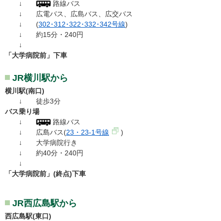
↓
路線バス
↓
広電バス、広島バス、広交バス
↓ (
302･312･322･332･342号線
)
↓ 約15分・240円
↓
「大学病院前」下車
JR横川駅から
横川駅(南口)
↓ 徒歩3分
バス乗り場
↓
路線バス
↓
広島バス(
23・23-1号線
)
↓ 大学病院行き
↓ 約40分・240円
↓
「大学病院前」(終点)下車
JR西広島駅から
西広島駅(東口)