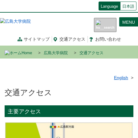
メ
Language
日本語
イ
ン
MENU
コ
ン
テ
サイトマップ
交通
アクセス
お問い合わせ
ン
ツ
Home
広島大学病院
交通アクセス
に
移
動
English
交通アクセス
主要アクセス