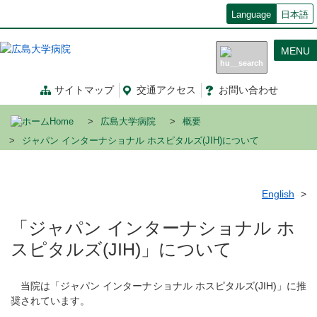
メ
Language
日本語
イ
ン
MENU
コ
ン
テ
サイトマップ
交通
アクセス
お問い合わせ
ン
ツ
Home
広島大学病院
概要
に
移
ジャパン インターナショナル ホスピタルズ(JIH)について
動
English
「ジャパン インターナショナル ホ
スピタルズ(JIH)」について
当院は「ジャパン インターナショナル ホスピタルズ(JIH)」に推
奨されています。