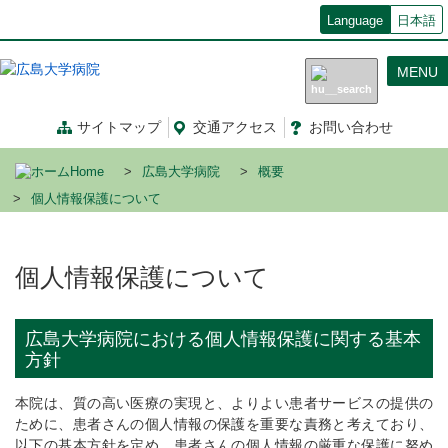
メ
Language
日本語
イ
ン
MENU
コ
ン
テ
サイトマップ
交通
アクセス
お問い合わせ
ン
ツ
Home
広島大学病院
概要
に
移
個人情報保護について
動
個人情報保護について
広島大学病院における個人情報保護に関する基本
方針
本院は、質の高い医療の実現と、よりよい患者サービスの提供の
ために、患者さんの個人情報の保護を重要な責務と考えており、
以下の基本方針を定め、患者さんの個人情報の厳重な保護に努め