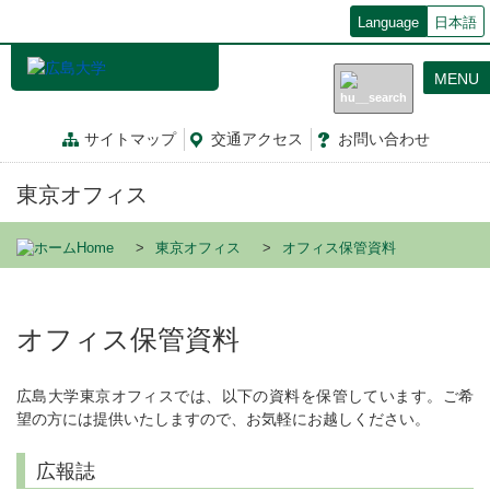
メ
Language
日本語
イ
ン
MENU
コ
ン
テ
サイトマップ
交通
アクセス
お問
い
合
わ
せ
ン
ツ
東京オフィス
に
移
動
Home
東京オフィス
オフィス保管資料
オフィス保管資料
広島大学東京オフィスでは、以下の資料を保管しています。ご希
望の方には提供いたしますので、お気軽にお越しください。
広報誌