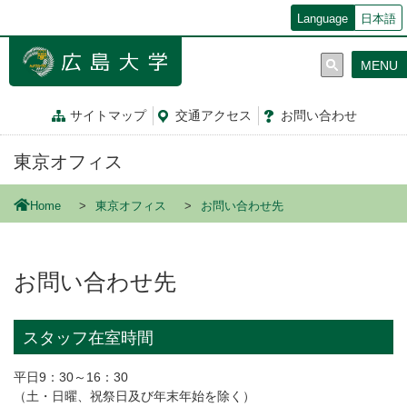
メ
Language
日本語
イ
ン
MENU
コ
ン
テ
サイトマップ
交通
アクセス
お問
い
合
わ
せ
ン
ツ
東京オフィス
に
移
動
Home
東京オフィス
お問い合わせ先
お問い合わせ先
スタッフ在室時間
平日9：30～16：30
（土・日曜、祝祭日及び年末年始を除く）