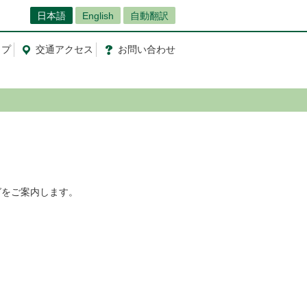
日本語
English
自動翻訳
ップ
交通
アクセス
お問
い
合
わ
せ
グをご案内します。