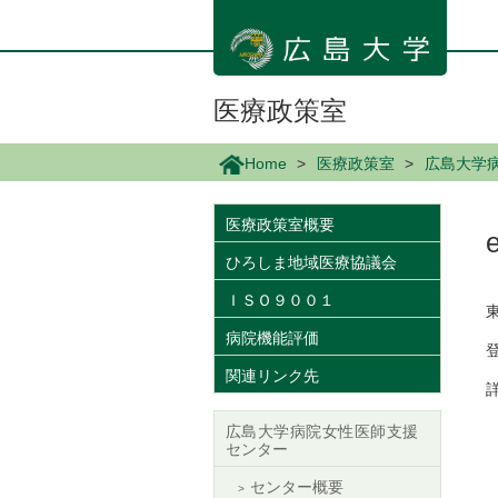
メ
イ
ン
コ
ン
医療政策室
テ
ン
Home
医療政策室
広島大学
ツ
に
移
医療政策室概要
動
ひろしま地域医療協議会
ＩＳＯ９００１
病院機能評価
関連リンク先
広島大学病院女性医師支援
センター
センター概要