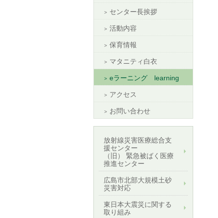
センター長挨拶
活動内容
保育情報
マタニティ白衣
eラーニング learning
アクセス
お問い合わせ
放射線災害医療総合支
援センター
（旧） 緊急被ばく医療
推進センター
広島市北部大規模土砂
災害対応
東日本大震災に関する
取り組み