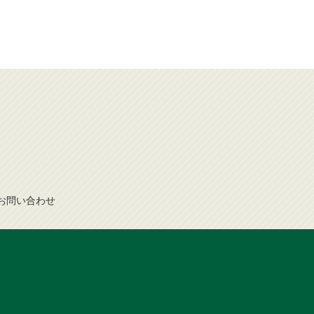
お問
い
合
わ
せ