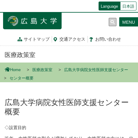
メ
Language
日本語
イ
ン
MENU
コ
ン
テ
サイトマップ
交通
アクセス
お問
い
合
わ
せ
ン
ツ
医療政策室
に
移
動
Home
医療政策室
広島大学病院女性医師支援センター
センター概要
広島大学病院女性医師支援センター
概要
◇設置目的